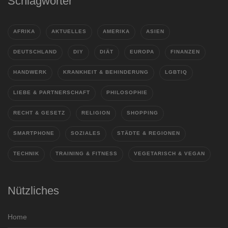
Schlagwörter
AFRIKA
AKTUELLES
AMERIKA
ASIEN
DEUTSCHLAND
DIY
DIÄT
EUROPA
FINANZEN
HANDWERK
KRANKHEIT & BEHINDERUNG
LGBTIQ
LIEBE & PARTNERSCHAFT
PHILOSOPHIE
RECHT & GESETZ
RELIGION
SHOPPING
SMARTPHONE
SOZIALES
STÄDTE & REGIONEN
TECHNIK
TRAINING & FITNESS
VEGETARISCH & VEGAN
Nützliches
Home