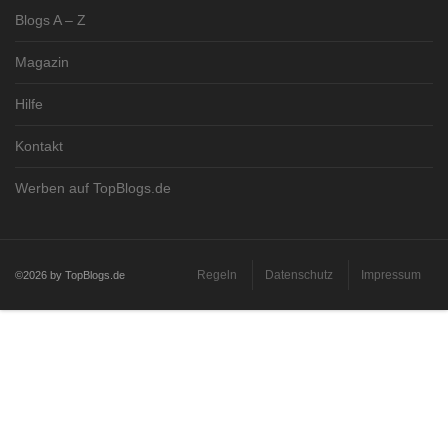
Blogs A – Z
Magazin
Hilfe
Kontakt
Werben auf TopBlogs.de
Regeln
Datenschutz
Impressum
©2026 by TopBlogs.de