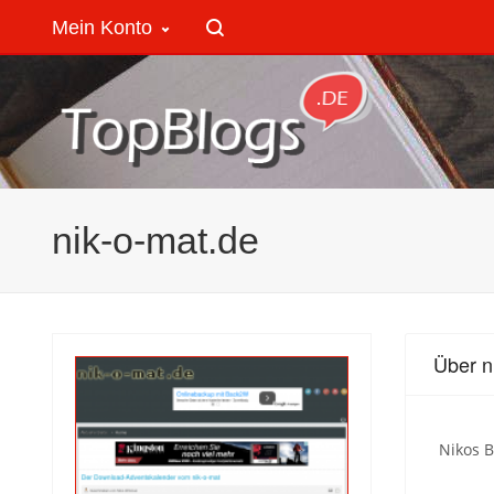
Mein Konto
nik-o-mat.de
Über n
Nikos 