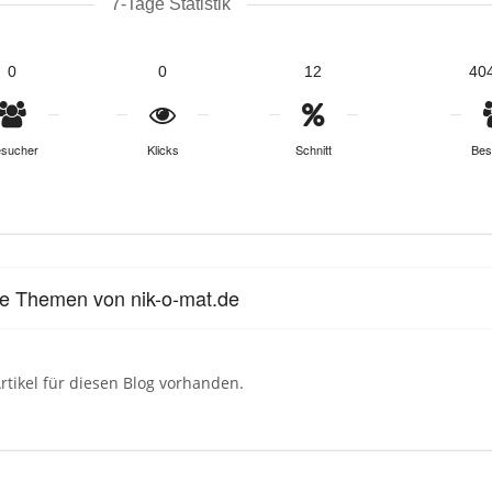
7-Tage Statistik
0
0
12
40
sucher
Klicks
Schnitt
Bes
le Themen von nik-o-mat.de
rtikel für diesen Blog vorhanden.