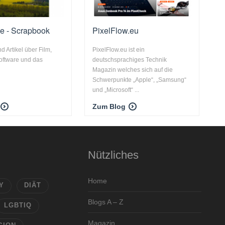
e - Scrapbook
PixelFlow.eu
 Artikel über Film,
PixelFlow.eu ist ein
Software und das
deutschsprachiges Technik
Magazin welches sich auf die
Schwerpunkte „Apple“, „Samsung“
und „Microsoft“ ...
Zum Blog
Nützliches
Home
Y
DIÄT
Blogs A – Z
LGBTIQ
Magazin