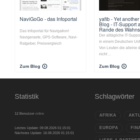
NaviGoGo - das Infoportal
yafib - Yet another
Blog - IT-Support
Rande des Wahns
Das Infoportal für Navigation!
Der alltägliche IT-Supp
Navigeraete, GPS-Software, Navi-
in einem Deutschen Un
Ratgeber, Preisvergleich
Von Leuten die alleine 
nicht ...
Zum Blog
Zum Blog
Statistik
Schlagwörter
12 Benutzer
online
AFRIKA
AKT
EUROPA
FIN
Letztes Update: 09.08.2026 01:15:01
Nächstes Update: 16.08.2026 01:15:01