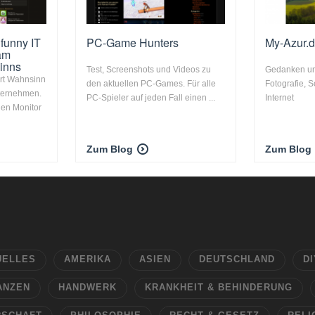
 funny IT
PC-Game Hunters
My-Azur.d
 am
inns
Test, Screenshots und Videos zu
Gedanken und
ort Wahnsinn
den aktuellen PC-Games. Für alle
Fotografie, 
ternehmen.
PC-Spieler auf jeden Fall einen ...
Internet
den Monitor
Zum Blog
Zum Blog
UELLES
AMERIKA
ASIEN
DEUTSCHLAND
DI
ANZEN
HANDWERK
KRANKHEIT & BEHINDERUNG