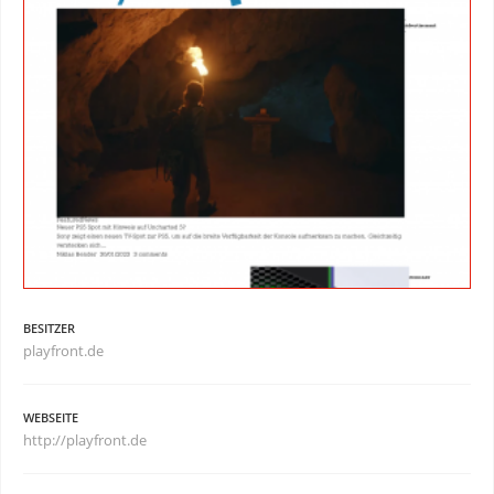
BESITZER
playfront.de
WEBSEITE
http://playfront.de