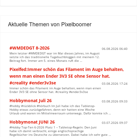
Aktuelle Themen von Pixelboomer
#WMDEDGT 8-2026
06.08.2026 06:40
Mein letzter #WMDEDGT war im Mai dieses Jahres, im August
setzte ich das traditionelle Tagebuchbloggen mit meinem 12.
Beitrag fort. Immer am 5. eines Monats ruft die …
Pixelfed:Immer schön das Filament im Auge behalten,
wenn man einen Ender 3V3 SE ohne Sensor hat.
#creality #ender3v3se
03.08.2026 17:24
Immer schön das Filament im Auge behalten, wenn man einen
Ender 3V3 SE ohne Sensor hat. #creality #ender3v3se
Hobbymonat Juli 26
03.08.2026 09:33
#hobby #rückblick #hörbuch Im Juli habe ich das Tabletop-
Hobby etwas zurückgefahren, denn wir hatten eine Woche
Urlaub und waren im Mittelmeerraum unterwegs. Dafür konnte ich …
Hobbymonat JUNI 26
03.07.2026 09:37
#Hobby Top-Ten 6-2026 Platz 1 – Tabletop-Regeln: Den Juni
habe ich damit verbracht, einige englischsprachige
Regelbücher ins Deutsche zu übersetzen. Dabei habe ich sehr gute …