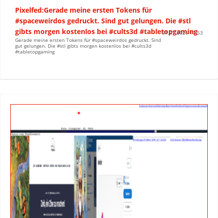
Pixelfed:Gerade meine ersten Tokens für
#spaceweirdos gedruckt. Sind gut gelungen. Die #stl
gibts morgen kostenlos bei #cults3d #tabletopgaming
01.07.2026 17:53
Gerade meine ersten Tokens für #spaceweirdos gedruckt. Sind
gut gelungen. Die #stl gibts morgen kostenlos bei #cults3d
#tabletopgaming