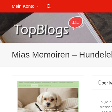
Mein Konto
Mias Memoiren – Hundele
Über M
In „Mi
Mensche
liebevo