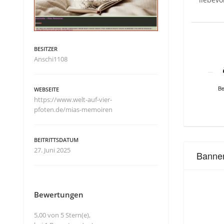
BESITZER
Anschi1108
Be
WEBSEITE
https://www.welt-auf-vier-
pfoten.de/mias-memoiren
BEITRITTSDATUM
27. Juni 2025
Banne
Bewertungen
5,00 von 5 Stern(e),