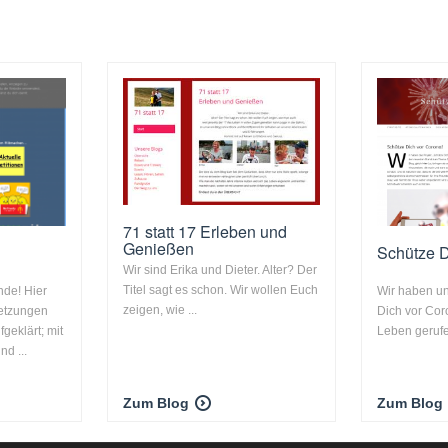
71 statt 17 Erleben und
Genießen
Schütze D
Wir sind Erika und Dieter. Alter? Der
Titel sagt es schon. Wir wollen Euch
unde! Hier
Wir haben un
zeigen, wie ...
letzungen
Dich vor Coro
geklärt; mit
Leben gerufe
nd ...
Zum Blog
Zum Blog