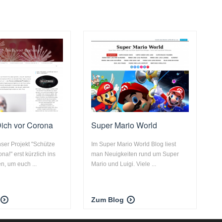
ich vor Corona
Super Mario World
ser Projekt "Schütze
Im Super Mario World Blog liest
na!" erst kürzlich ins
man Neuigkeiten rund um Super
n, um euch ...
Mario und Luigi. Viele ...
Zum Blog