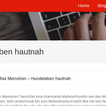
Home
Blog
ben hautnah
ias Memoiren – Hundeleben hautnah
as Memoiren“ berichtet eine charmante Malteserhündin von den kl
n. Vom Leckerliraub bis zum Bettendrama erzählt Mia mit viel He
ller Hundeblog für alle, die den Alltag mit Fellnasen genauso fei