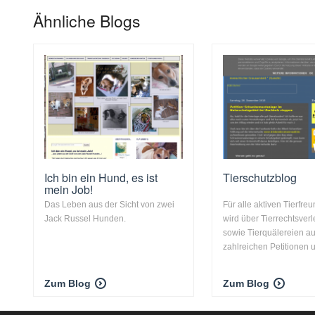
Ähnliche Blogs
Ich bin ein Hund, es ist
Tierschutzblog
mein Job!
Das Leben aus der Sicht von zwei
Für alle aktiven Tierfre
Jack Russel Hunden.
wird über Tierrechtsver
sowie Tierquälereien auf
zahlreichen Petitionen u
Zum Blog
Zum Blog