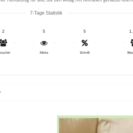
7-Tage Statistik
2
5
5
1
sucher
Klicks
Schnitt
Bes
r