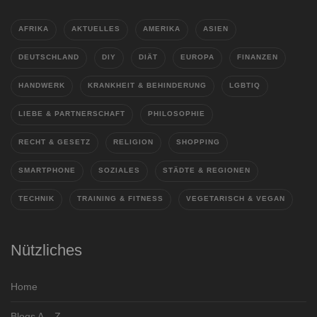
AFRIKA
AKTUELLES
AMERIKA
ASIEN
DEUTSCHLAND
DIY
DIÄT
EUROPA
FINANZEN
HANDWERK
KRANKHEIT & BEHINDERUNG
LGBTIQ
LIEBE & PARTNERSCHAFT
PHILOSOPHIE
RECHT & GESETZ
RELIGION
SHOPPING
SMARTPHONE
SOZIALES
STÄDTE & REGIONEN
TECHNIK
TRAINING & FITNESS
VEGETARISCH & VEGAN
Nützliches
Home
Blogs A – Z