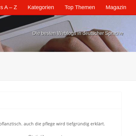
s A – Z
Kategorien
Top Themen
Magazin
Die besten Weblogs in deutscher Sprache
anztisch. auch die pflege wird tiefgründig erklärt.