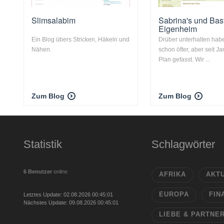
Slimsalabim
Sabrina's und Bast
Eigenheim
Ein Blog übers Stricken, Häkeln und
Drüber unterhalten hab
Nähen.
schon öfter, aber seit Ja
Plan gefasst. Wir ...
Zum Blog
Zum Blog
Statistik
Schlagwörter
6 Benutzer
online
AFRIKA
AKT
EUROPA
FIN
Letztes Update: 02.08.2026 00:45:01
Nächstes Update: 09.08.2026 00:45:01
LIEBE & PARTNE