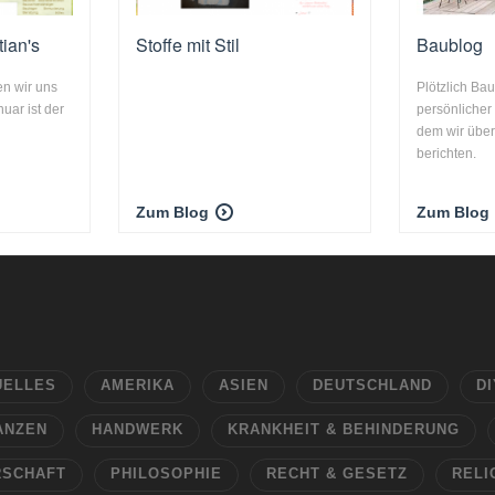
ian's
Stoffe mit Stil
Baublog
en wir uns
Plötzlich Bau
nuar ist der
persönlicher
dem wir übe
berichten.
Zum Blog
Zum Blog
UELLES
AMERIKA
ASIEN
DEUTSCHLAND
DI
ANZEN
HANDWERK
KRANKHEIT & BEHINDERUNG
RSCHAFT
PHILOSOPHIE
RECHT & GESETZ
RELI