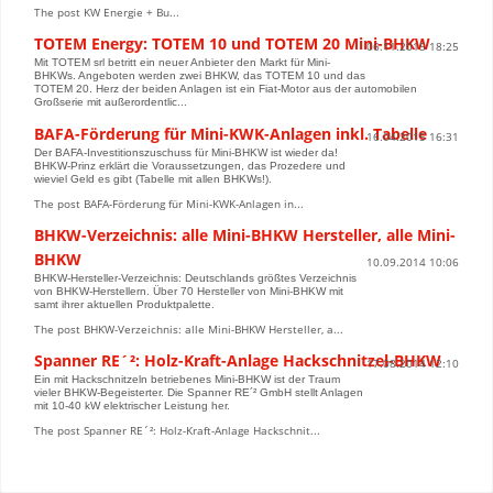
The post KW Energie + Bu...
TOTEM Energy: TOTEM 10 und TOTEM 20 Mini-BHKW
06.11.2015 18:25
Mit TOTEM srl betritt ein neuer Anbieter den Markt für Mini-
BHKWs. Angeboten werden zwei BHKW, das TOTEM 10 und das
TOTEM 20. Herz der beiden Anlagen ist ein Fiat-Motor aus der automobilen
Großserie mit außerordentlic...
BAFA-Förderung für Mini-KWK-Anlagen inkl. Tabelle
16.04.2015 16:31
Der BAFA-Investitionszuschuss für Mini-BHKW ist wieder da!
BHKW-Prinz erklärt die Voraussetzungen, das Prozedere und
wieviel Geld es gibt (Tabelle mit allen BHKWs!).
The post BAFA-Förderung für Mini-KWK-Anlagen in...
BHKW-Verzeichnis: alle Mini-BHKW Hersteller, alle Mini-
BHKW
10.09.2014 10:06
BHKW-Hersteller-Verzeichnis: Deutschlands größtes Verzeichnis
von BHKW-Herstellern. Über 70 Hersteller von Mini-BHKW mit
samt ihrer aktuellen Produktpalette.
The post BHKW-Verzeichnis: alle Mini-BHKW Hersteller, a...
Spanner RE´²: Holz-Kraft-Anlage Hackschnitzel-BHKW
17.08.2014 12:10
Ein mit Hackschnitzeln betriebenes Mini-BHKW ist der Traum
vieler BHKW-Begeisterter. Die Spanner RE´² GmbH stellt Anlagen
mit 10-40 kW elektrischer Leistung her.
The post Spanner RE´²: Holz-Kraft-Anlage Hackschnit...