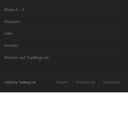
Blogs A – Z
Magazin
Hilfe
Kontakt
Werben auf TopBlogs.de
Regeln
Datenschutz
Impressum
©2026 by TopBlogs.de