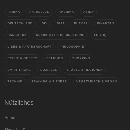
AFRIKA
AKTUELLES
AMERIKA
ASIEN
DEUTSCHLAND
DIY
DIÄT
EUROPA
FINANZEN
HANDWERK
KRANKHEIT & BEHINDERUNG
LGBTIQ
LIEBE & PARTNERSCHAFT
PHILOSOPHIE
RECHT & GESETZ
RELIGION
SHOPPING
SMARTPHONE
SOZIALES
STÄDTE & REGIONEN
TECHNIK
TRAINING & FITNESS
VEGETARISCH & VEGAN
Nützliches
Home
Blogs A – Z