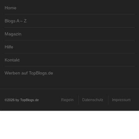
Home
Blogs A – Z
Magazin
Hilfe
Kontakt
Werben auf TopBlogs.de
Regeln
Datenschutz
Impressum
©2026 by TopBlogs.de