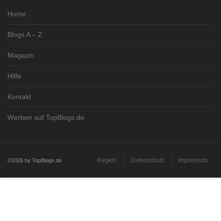
Home
Blogs A – Z
Magazin
Hilfe
Kontakt
Werben auf TopBlogs.de
Regeln
Datenschutz
Impressum
©2026 by TopBlogs.de