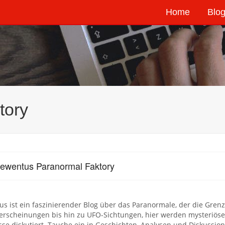
Home
Blog
tory
ewentus Paranormal Faktory
s ist ein faszinierender Blog über das Paranormale, der die Gren
rerscheinungen bis hin zu UFO-Sichtungen, hier werden mysteriös
sse diskutiert. Tauche ein in Geschichten, Analysen und Diskussi