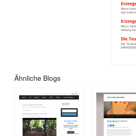
Erzeng
Wenn eine 
das Leben 
Erzeng
Wenn Heilu
Heilung beg
Die Te
Die Teufels
DRINGEND Z
Ähnliche Blogs