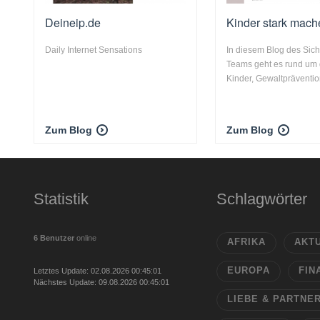
Deineip.de
Kinder stark mach
Daily Internet Sensations
In diesem Blog des Sich
Teams geht es rund um
Kinder, Gewaltprävention
Zum Blog
Zum Blog
Statistik
Schlagwörter
6 Benutzer
online
AFRIKA
AKT
EUROPA
FIN
Letztes Update: 02.08.2026 00:45:01
Nächstes Update: 09.08.2026 00:45:01
LIEBE & PARTNE