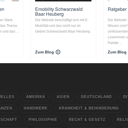
en
Emobility Schwarzwald
Ratgeber
Baar Heuberg
er-Stark-
Die Website beschäftigt sich mit E-
Die Website 
 das Thema
Mobilität und das nicht nur im
Wissen.com**
 und das ...
Gebiet Schwarzwald Baar Heuberg.
umfassender
Leserinnen u
Palette ...
Zum Blog
Zum Blog
UELLES
AMERIKA
ASIEN
DEUTSCHLAND
DI
ANZEN
HANDWERK
KRANKHEIT & BEHINDERUNG
RSCHAFT
PHILOSOPHIE
RECHT & GESETZ
RELI