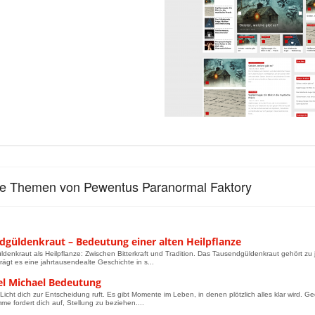
le Themen von Pewentus Paranormal Faktory
dgüldenkraut – Bedeutung einer alten Heilpflanze
denkraut als Heilpflanze: Zwischen Bitterkraft und Tradition. Das Tausendgüldenkraut gehört zu
rägt es eine jahrtausendealte Geschichte in s...
el Michael Bedeutung
icht dich zur Entscheidung ruft. Es gibt Momente im Leben, in denen plötzlich alles klar wird. Ge
mme fordert dich auf, Stellung zu beziehen....