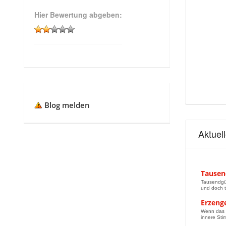
Hier Bewertung abgeben:
Blog melden
Aktuel
Tausen
Tausendgül
und doch t
Erzeng
Wenn das L
innere Sti