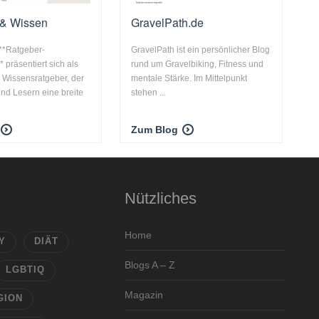
 & Wissen
GravelPath.de
**Ratgeber-
GravelPath ist ein persönlicher Blog
 präsentiert sich als
rund um Gravelbiking, Fitness und
 Wissensratgeber, der
mentale Stärke. Im Mittelpunkt
nd Lesern eine breite
stehen ...
Zum Blog
Nützliches
Home
Y
DIÄT
Blogs A – Z
LGBTIQ
Magazin
GION