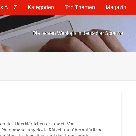
s A – Z
Kategorien
Top Themen
Magazin
Die besten Weblogs in deutscher Sprache
zen des Unerklärlichen erkundet. Von
e Phänomene, ungelöste Rätsel und übernatürliche
onen über das Jenseitige und das Unbekannte.