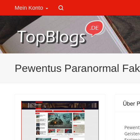
Mein Konto
Pewentus Paranormal Fak
Über P
Pewentu
Geiste
Ereigni