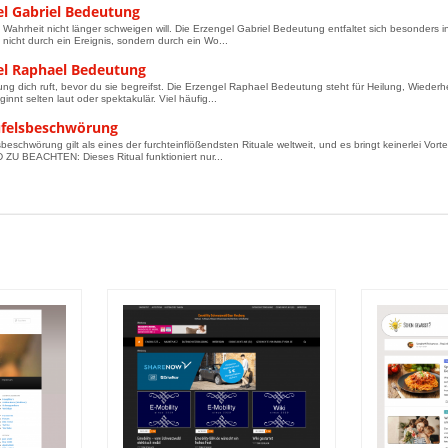
el Gabriel Bedeutung
Wahrheit nicht länger schweigen will. Die Erzengel Gabriel Bedeutung entfaltet sich besonders
nicht durch ein Ereignis, sondern durch ein Wo...
el Raphael Bedeutung
ng dich ruft, bevor du sie begreifst. Die Erzengel Raphael Bedeutung steht für Heilung, Wieder
innt selten laut oder spektakulär. Viel häufig...
ufelsbeschwörung
beschwörung gilt als eines der furchteinflößendsten Rituale weltweit, und es bringt keinerlei Vorte
U BEACHTEN: Dieses Ritual funktioniert nur...