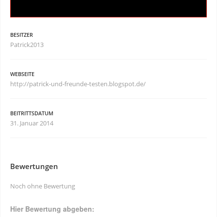
BESITZER
Patrick2013
WEBSEITE
http://patrick-und-freunde-testen.blogspot.de/
BEITRITTSDATUM
31. Januar 2014
Bewertungen
Noch ohne Bewertung
Hier Bewertung abgeben: