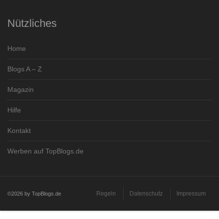
Nützliches
Home
Blogs A – Z
Magazin
Hilfe
Kontakt
Werben auf TopBlogs.de
Regeln
Datenschutz
Impressum
©2026 by TopBlogs.de