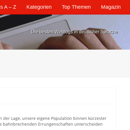
s A – Z
Kategorien
Top Themen
Magazin
Die besten Weblogs in deutscher Sprache
in der Lage, unsere eigene Population binnen kürzester
he bahnbrechenden Errungenschaften unterscheiden