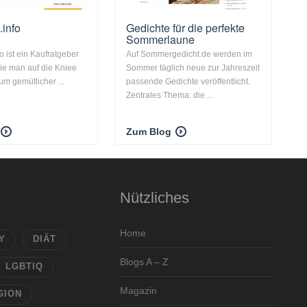
.info
Gedichte für die perfekte
Sommerlaune
fo ist ein Kaufratgeber
Auf Sommergedicht.de werden im
die man auf die Kniee
Sommer täglich neue zur Jahreszeit
um gemütlicher ...
passende Gedichte veröffentlicht.
Zentrales Thema: die ...
Zum Blog
Nützliches
Home
Y
DIÄT
Blogs A – Z
LGBTIQ
Magazin
GION