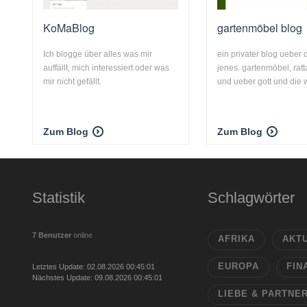
KoMaBlog
gartenmöbel blog
Ich blogge über alles was mir
ein privater blog ueber
auffällt, mich interessiert oder was
jenes. gartenmöbel, rat
mir nicht gefällt.
und ueber gott und die we
Zum Blog
Zum Blog
Statistik
Schlagwörter
7 Benutzer
online
AFRIKA
AKT
EUROPA
FIN
Letztes Update: 02.08.2026 00:45:01
Nächstes Update: 09.08.2026 00:45:01
LIEBE & PARTNE