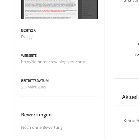
BESITZER
Evilegi
Be
WEBSEITE
http://lemurencrew.blogspot.com/
BEITRITTSDATUM
23. März 2009
Aktuel
Bewertungen
Keine A
Noch ohne Bewertung