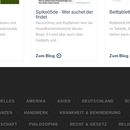
Spike05de - Wer suchet der
Betttablett
findet
 dieses und
Geocaching und Radfahren sind die
Betttablett.in
tanprodukte,
Hauptthemenbereiche dieses
zu Tabletts, 
lt, ...
Blogs. Es wird aber auch über
stellen kann 
Gadgets und ...
Zum Blog
Zum Blog
UELLES
AMERIKA
ASIEN
DEUTSCHLAND
DI
ANZEN
HANDWERK
KRANKHEIT & BEHINDERUNG
RSCHAFT
PHILOSOPHIE
RECHT & GESETZ
RELI