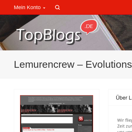
Mein Konto
Lemurencrew – Evolutions
Über L
Wir fli
Zeit z
uns von