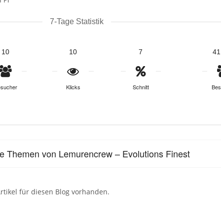
7-Tage Statistik
10
10
7
41
sucher
Klicks
Schnitt
Bes
le Themen von Lemurencrew – Evolutions Finest
rtikel für diesen Blog vorhanden.