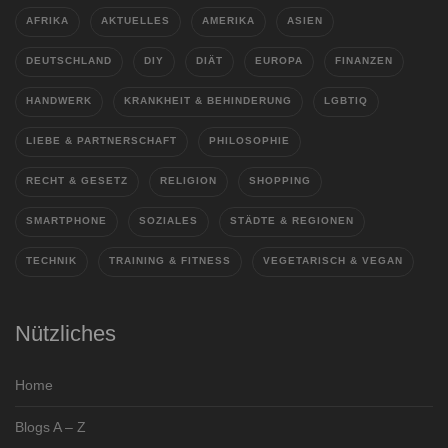
AFRIKA
AKTUELLES
AMERIKA
ASIEN
DEUTSCHLAND
DIY
DIÄT
EUROPA
FINANZEN
HANDWERK
KRANKHEIT & BEHINDERUNG
LGBTIQ
LIEBE & PARTNERSCHAFT
PHILOSOPHIE
RECHT & GESETZ
RELIGION
SHOPPING
SMARTPHONE
SOZIALES
STÄDTE & REGIONEN
TECHNIK
TRAINING & FITNESS
VEGETARISCH & VEGAN
Nützliches
Home
Blogs A – Z