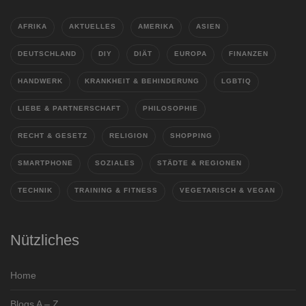
AFRIKA
AKTUELLES
AMERIKA
ASIEN
DEUTSCHLAND
DIY
DIÄT
EUROPA
FINANZEN
HANDWERK
KRANKHEIT & BEHINDERUNG
LGBTIQ
LIEBE & PARTNERSCHAFT
PHILOSOPHIE
RECHT & GESETZ
RELIGION
SHOPPING
SMARTPHONE
SOZIALES
STÄDTE & REGIONEN
TECHNIK
TRAINING & FITNESS
VEGETARISCH & VEGAN
Nützliches
Home
Blogs A – Z