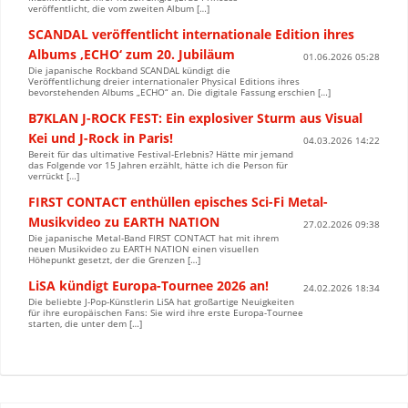
veröffentlicht, die vom zweiten Album […]
SCANDAL veröffentlicht internationale Edition ihres
Albums ‚ECHO‘ zum 20. Jubiläum
01.06.2026 05:28
Die japanische Rockband SCANDAL kündigt die
Veröffentlichung dreier internationaler Physical Editions ihres
bevorstehenden Albums „ECHO“ an. Die digitale Fassung erschien […]
B7KLAN J-ROCK FEST: Ein explosiver Sturm aus Visual
Kei und J-Rock in Paris!
04.03.2026 14:22
Bereit für das ultimative Festival-Erlebnis? Hätte mir jemand
das Folgende vor 15 Jahren erzählt, hätte ich die Person für
verrückt […]
FIRST CONTACT enthüllen episches Sci-Fi Metal-
Musikvideo zu EARTH NATION
27.02.2026 09:38
Die japanische Metal-Band FIRST CONTACT hat mit ihrem
neuen Musikvideo zu EARTH NATION einen visuellen
Höhepunkt gesetzt, der die Grenzen […]
LiSA kündigt Europa-Tournee 2026 an!
24.02.2026 18:34
Die beliebte J-Pop-Künstlerin LiSA hat großartige Neuigkeiten
für ihre europäischen Fans: Sie wird ihre erste Europa-Tournee
starten, die unter dem […]