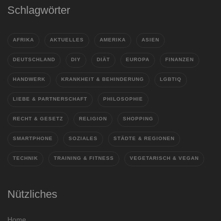
Schlagwörter
AFRIKA
AKTUELLES
AMERIKA
ASIEN
DEUTSCHLAND
DIY
DIÄT
EUROPA
FINANZEN
HANDWERK
KRANKHEIT & BEHINDERUNG
LGBTIQ
LIEBE & PARTNERSCHAFT
PHILOSOPHIE
RECHT & GESETZ
RELIGION
SHOPPING
SMARTPHONE
SOZIALES
STÄDTE & REGIONEN
TECHNIK
TRAINING & FITNESS
VEGETARISCH & VEGAN
Nützliches
Home