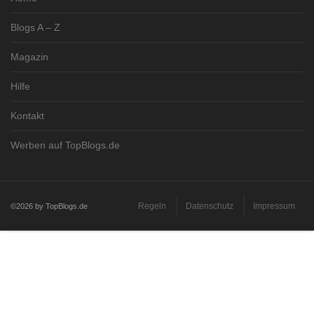
Blogs A – Z
Magazin
Hilfe
Kontakt
Werben auf TopBlogs.de
Regeln
Datenschutz
Impressum
©2026 by TopBlogs.de