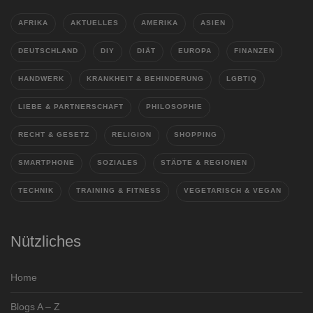
AFRIKA
AKTUELLES
AMERIKA
ASIEN
DEUTSCHLAND
DIY
DIÄT
EUROPA
FINANZEN
HANDWERK
KRANKHEIT & BEHINDERUNG
LGBTIQ
LIEBE & PARTNERSCHAFT
PHILOSOPHIE
RECHT & GESETZ
RELIGION
SHOPPING
SMARTPHONE
SOZIALES
STÄDTE & REGIONEN
TECHNIK
TRAINING & FITNESS
VEGETARISCH & VEGAN
Nützliches
Home
Blogs A – Z