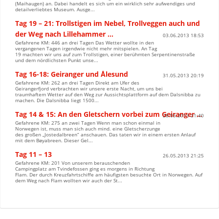
(Maihaugen) an. Dabei handelt es sich um ein wirklich sehr aufwendiges und
detailverliebtes Museum. Ausge...
Tag 19 – 21: Trollstigen im Nebel, Trollveggen auch und
der Weg nach Lillehammer …
03.06.2013 18:53
Gefahrene KM: 446 an drei Tagen Das Wetter wollte in den
vergangenen Tagen irgendwie nicht mehr mitspielen. An Tag
19 machten wir uns auf zum Trollstigen, einer berühmten Serpentinenstraße
und dem nördlichsten Punkt unse...
Tag 16-18: Geiranger und Ålesund
31.05.2013 20:19
Gefahrene KM: 262 an drei Tagen Direkt am Ufer des
Geirangerfjord verbrachten wir unsere erste Nacht, um uns bei
traumhaftem Wetter auf den Weg zur Aussichtsplattform auf dem Dalsnibba zu
machen. Die Dalsnibba liegt 1500...
Tag 14 & 15: An den Gletschern vorbei zum Geiranger …
28.05.2013 21:40
Gefahrene KM: 275 an zwei Tagen Wenn man schon einmal in
Norwegen ist, muss man sich auch mind. eine Gletscherzunge
des großen „Jostedalbreen“ anschauen. Das taten wir in einem ersten Anlauf
mit dem Bøyabreen. Dieser Gel...
Tag 11 – 13
26.05.2013 21:25
Gefahrene KM: 201 Von unserem berauschenden
Campingplatz am Tvindefossen ging es morgens in Richtung
Flam. Der durch Kreuzfahrtschiffe am häufigsten besuchte Ort in Norwegen. Auf
dem Weg nach Flam wollten wir auch der St...