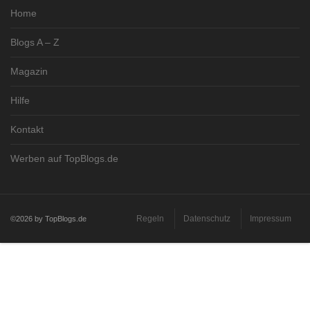
Home
Blogs A – Z
Magazin
Hilfe
Kontakt
Werben auf TopBlogs.de
Regeln
Datenschutz
Impressum
©2026 by TopBlogs.de