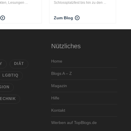
kten, Lesungen ...
Schlossplatzfest bis hin zu den ...
Zum Blog
Nützliches
Home
Y
DIÄT
Blogs A – Z
LGBTIQ
Magazin
GION
Hilfe
ECHNIK
Kontakt
Werben auf TopBlogs.de