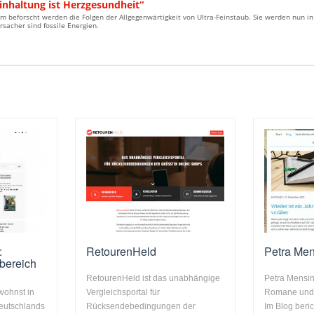
inhaltung ist Herzgesundheit“
m beforscht werden die Folgen der Allgegenwärtigkeit von Ultra-Feinstaub. Sie werden nun i
sacher sind fossile Energien.
:
RetourenHeld
Petra Me
bereich
RetourenHeld ist das unabhängige
Petra Mensin
ohnst in
Vergleichsportal für
Romane und 
eutschlands
Rücksendebedingungen der
Im Blog beric