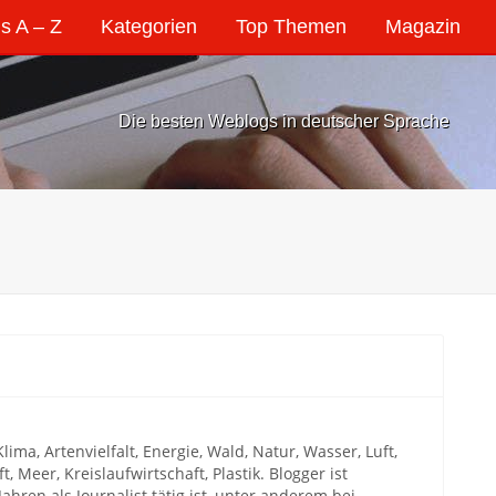
s A – Z
Kategorien
Top Themen
Magazin
Die besten Weblogs in deutscher Sprache
a, Artenvielfalt, Energie, Wald, Natur, Wasser, Luft,
, Meer, Kreislaufwirtschaft, Plastik. Blogger ist
hren als Journalist tätig ist, unter anderem bei