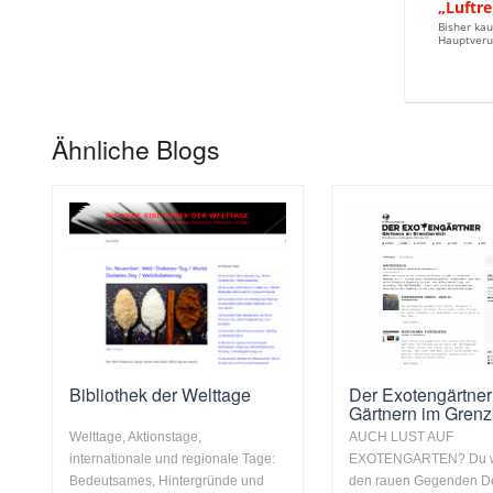
„Luftre
Bisher kau
Hauptverur
Ähnliche Blogs
Bibliothek der Welttage
Der Exotengärtner
Gärtnern im Grenz
Welttage, Aktionstage,
AUCH LUST AUF
internationale und regionale Tage:
EXOTENGARTEN? Du w
Bedeutsames, Hintergründe und
den rauen Gegenden D