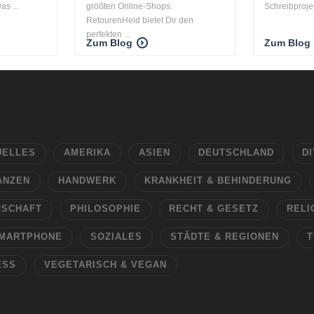
as ...
größten Online-Shops.
Schreibproje
RetourenHeld bietet Dir den
perfekten ...
Zum Blog
Zum Blog
UELLES
AMERIKA
ASIEN
DEUTSCHLAND
DI
ANZEN
HANDWERK
KRANKHEIT & BEHINDERUNG
RSCHAFT
PHILOSOPHIE
RECHT & GESETZ
RELI
MARTPHONE
SOZIALES
STÄDTE & REGIONEN
T
ESS
VEGETARISCH & VEGAN