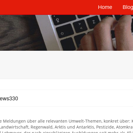
Home
Blog
news330
 Meldungen über alle relevanten Umwelt-Themen, konkret über: Klim
 Landwirtschaft, Regenwald, Arktis und Antarktis, Pestizide, Atomkraft
 Lohmeyer, der nach einschlägigen Ausbldungen seit mehr als 40 Ja