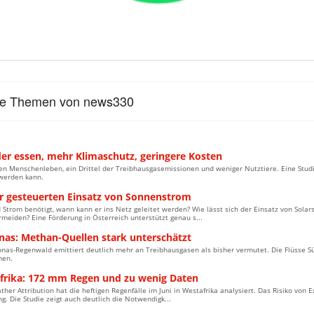
le Themen von news330
er essen, mehr Klimaschutz, geringere Kosten
en Menschenleben, ein Drittel der Treibhausgasemissionen und weniger Nutztiere. Eine Studi
 werden kann.
ür gesteuerten Einsatz von Sonnenstrom
Strom benötigt, wann kann er ins Netz geleitet werden? Wie lässt sich der Einsatz von Sola
meiden? Eine Förderung in Österreich unterstützt genau s...
as: Methan-Quellen stark unterschätzt
nas-Regenwald emittiert deutlich mehr an Treibhausgasen als bisher vermutet. Die Flüsse S
en.
frika: 172 mm Regen und zu wenig Daten
her Attribution hat die heftigen Regenfälle im Juni in Westafrika analysiert. Das Risiko von E
g. Die Studie zeigt auch deutlich die Notwendigk...