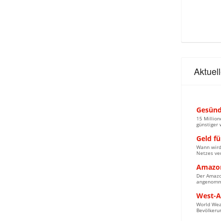
Aktuel
Gesünd
15 Million
günstiger
Geld f
Wann wird 
Netzes ver
Amazon
Der Amazo
angenomm
West-A
World Weat
Bevölkerun