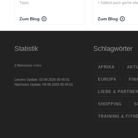
Tipps.
+ hättest auch gerne etw
Zum Blog
Zum Blog
Statistik
Schlagwörter
2 Benutzer
online
AFRIKA
AKT
EUROPA
FIN
Letztes Update: 02.08.2026 00:45:01
Nächstes Update: 09.08.2026 00:45:01
LIEBE & PARTNE
SHOPPING
S
TRAINING & FITN