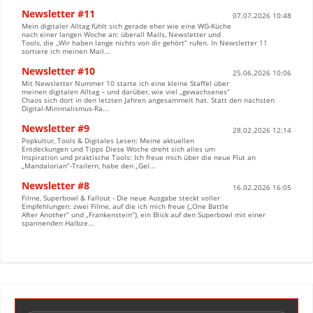
Newsletter #11
07.07.2026 10:48
Mein digitaler Alltag fühlt sich gerade eher wie eine WG‑Küche
nach einer langen Woche an: überall Mails, Newsletter und
Tools, die „Wir haben lange nichts von dir gehört“ rufen. In Newsletter 11
sortiere ich meinen Mail...
Newsletter #10
25.06.2026 10:06
Mit Newsletter Nummer 10 starte ich eine kleine Staffel über
meinen digitalen Alltag – und darüber, wie viel „gewachsenes“
Chaos sich dort in den letzten Jahren angesammelt hat. Statt den nächsten
Digital‑Minimalismus‑Ra...
Newsletter #9
28.02.2026 12:14
Popkultur, Tools & Digitales Lesen: Meine aktuellen
Entdeckungen und Tipps Diese Woche dreht sich alles um
Inspiration und praktische Tools: Ich freue mich über die neue Flut an
„Mandalorian“-Trailern, habe den „Gel...
Newsletter #8
16.02.2026 16:05
Filme, Superbowl & Fallout - Die neue Ausgabe steckt voller
Empfehlungen: zwei Filme, auf die ich mich freue („One Battle
After Another“ und „Frankenstein“), ein Blick auf den Superbowl mit einer
spannenden Halbze...