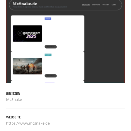
BESITZER
McSnake
WEBSEITE
https://www.mcsnake.de