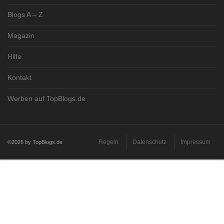
Blogs A – Z
Magazin
Hilfe
Kontakt
Werben auf TopBlogs.de
Regeln
Datenschutz
Impressum
©2026 by TopBlogs.de