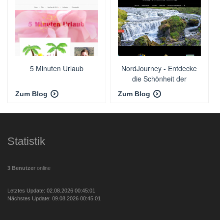
5 Minuten Urlaub
NordJourney - Entdecke
die Schönheit der
Landschaften
Zum Blog
Zum Blog
Statistik
3 Benutzer
online
Letztes Update: 02.08.2026 00:45:01
Nächstes Update: 09.08.2026 00:45:01