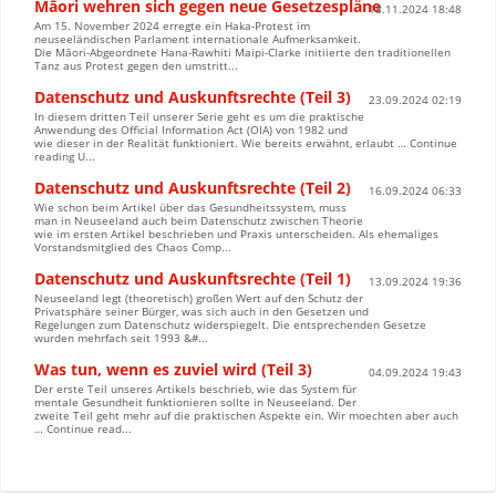
Māori wehren sich gegen neue Gesetzespläne
18.11.2024 18:48
Am 15. November 2024 erregte ein Haka-Protest im
neuseeländischen Parlament internationale Aufmerksamkeit.
Die Māori-Abgeordnete Hana-Rawhiti Maipi-Clarke initiierte den traditionellen
Tanz aus Protest gegen den umstritt...
Datenschutz und Auskunftsrechte (Teil 3)
23.09.2024 02:19
In diesem dritten Teil unserer Serie geht es um die praktische
Anwendung des Official Information Act (OIA) von 1982 und
wie dieser in der Realität funktioniert. Wie bereits erwähnt, erlaubt … Continue
reading U...
Datenschutz und Auskunftsrechte (Teil 2)
16.09.2024 06:33
Wie schon beim Artikel über das Gesundheitssystem, muss
man in Neuseeland auch beim Datenschutz zwischen Theorie
wie im ersten Artikel beschrieben und Praxis unterscheiden. Als ehemaliges
Vorstandsmitglied des Chaos Comp...
Datenschutz und Auskunftsrechte (Teil 1)
13.09.2024 19:36
Neuseeland legt (theoretisch) großen Wert auf den Schutz der
Privatsphäre seiner Bürger, was sich auch in den Gesetzen und
Regelungen zum Datenschutz widerspiegelt. Die entsprechenden Gesetze
wurden mehrfach seit 1993 &#...
Was tun, wenn es zuviel wird (Teil 3)
04.09.2024 19:43
Der erste Teil unseres Artikels beschrieb, wie das System für
mentale Gesundheit funktionieren sollte in Neuseeland. Der
zweite Teil geht mehr auf die praktischen Aspekte ein. Wir moechten aber auch
… Continue read...