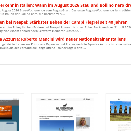
verkehr in Italien: Wann im August 2026 Stau und Bollino nero d
. August 2026 Stau-Wochenende zum August-Start: Das erste August-Wochenende ist tradition
t in Italien der Bollino nero, die höchste Verk...
n bei Neapel: Stärkstes Beben der Campi Flegrei seit 40 Jahren
nter den Phlegräischen Feldern bei Neapel kommt nicht zur Ruhe. Am Abend des 31. Juli 2026 
lgt von einem anhaltenden Schwarm kleinerer Erdstöße. ...
 Azzurra: Roberto Mancini wird neuer Nationaltrainer Italiens
l gehört in Italien zur Kultur wie Espresso und Piazza, und die Squadra Azzurra ist eine nat
keit, als der Verband die lange offene Trainerfrage klärte:...