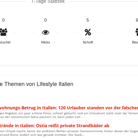
7-Tage Statistik
0
0
5
sucher
Klicks
Schnitt
Bes
le Themen von Lifestyle Italien
ohnungs-Betrug in Italien: 120 Urlauber standen vor der falsche
ges Angebot, ein paar schöne Fotos, schnell gebucht, und am Urlaubsort steht statt der Fer
an der italienischen Adria passiert ist, kann jeden tref...
trände in Italien: Ostia reißt private Strandbäder ab
lien Urlaub macht, kennt die endlosen Reihen privater Sonnenschirme, hinter denen der Zugan
trand Roms, ändert sich das gerade sichtbar: Die Stadt...