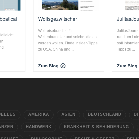
abbatical
Wolfsgezwitscher
JulitasJo
n
Weltreiseberichte für
JulitasJourn
ielleicht
Weltenbummler und solche, die es
rund um Late
en,
werden wollen. Finde Insider-Tipps
soll informie
und
zu USA, China und ...
Tipps zu ...
Zum Blog
Zum Blog
UELLES
AMERIKA
ASIEN
DEUTSCHLAND
DI
ANZEN
HANDWERK
KRANKHEIT & BEHINDERUNG