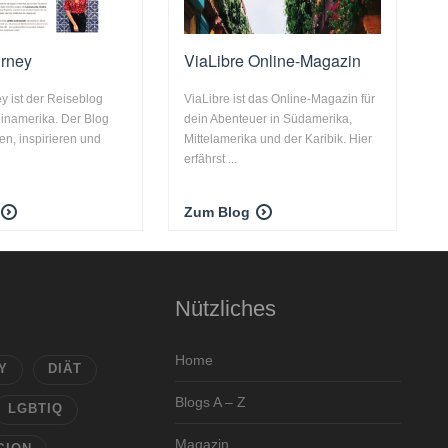
urney
ViaLibre Online-Magazin
ey ist der Reiseblog
ViaLibre ist das Online-Magazin für
inamerika. Der Blog
dein Abenteuer in Südamerika,
ren, inspirieren und
Mittelamerika und der Karibik. Hier
erfährst ...
Zum Blog
Nützliches
Home
Y
DIÄT
Blogs A – Z
LGBTIQ
Magazin