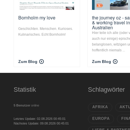
Bornholm my love
the journey oz - s
& working travel i
Australien
Geschichten. Menschen. Kurioses.
Hier teile ich alle (oder v
Kulinarisches. Echt Bornholm!
auch nur einige) episch
belanglosen, witzigen 
hoffentlich niemals ...
Zum Blog
Zum Blog
Statistik
Schlagwörter
5 Benutzer
online
AFRIKA
AKT
EUROPA
FIN
Letztes Update: 02.08.2026 00:45:01
Nächstes Update: 09.08.2026 00:45:01