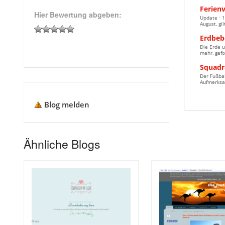
Ferien
Hier Bewertung abgeben:
Update · 1
August, gil
Erdbebe
Die Erde u
mehr, gefo
Squadra
Der Fußbal
Aufmerksam
Blog melden
Ähnliche Blogs