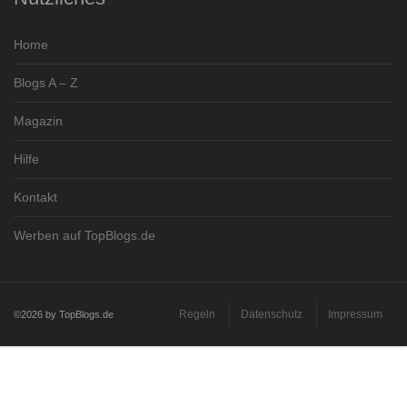
Home
Blogs A – Z
Magazin
Hilfe
Kontakt
Werben auf TopBlogs.de
Regeln
Datenschutz
Impressum
©2026 by TopBlogs.de