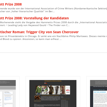
t Prize 2008
ende wurde von der International Association of Crime Writers (Nordamerikanische Sektion)
her von „hoher literarischer Qualität“ im Ber...
t Prize 2008: Vorstellung der Kandidaten
Wochenende steht die Vergabe des Hammetts Prizes 2008 durch die „International Associatio
iert: • Leading Lady von Heywood Gould • The Finder von C...
itischer Roman: Trigger City von Sean Chercover
on ist Privatdetektiv in Chicago. Er wirkt wie ein Nachfahre Philip Marlowes. Dieses meint
Bad Blood zu spüren. Ansonsten, so kann man erfreut ...