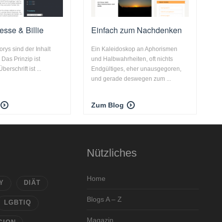
esse & Billie
Einfach zum Nachdenken
orys sind der Inhalt
Ein Kaleidoskop an Aphorismen
Das Prinzip ist
und Halbwahrheiten, oft nichts
berschrift ist ...
Endgültiges, eher unausgegoren,
und gerade deswegen zum ...
Zum Blog
Nützliches
Home
Y
DIÄT
Blogs A – Z
LGBTIQ
Magazin