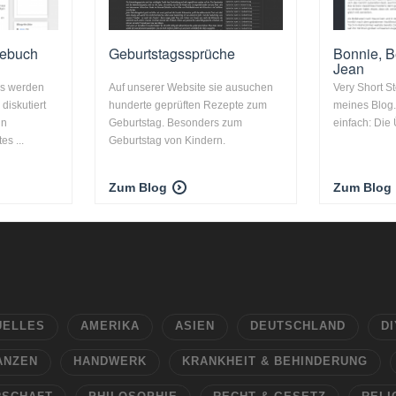
gebuch
Geburtstagssprüche
Bonnie, B
Jean
hs werden
Auf unserer Website sie ausuchen
Very Short St
diskutiert
hunderte geprüften Rezepte zum
meines Blog. 
in
Geburtstag. Besonders zum
einfach: Die Ü
es ...
Geburtstag von Kindern.
Zum Blog
Zum Blog
UELLES
AMERIKA
ASIEN
DEUTSCHLAND
DI
ANZEN
HANDWERK
KRANKHEIT & BEHINDERUNG