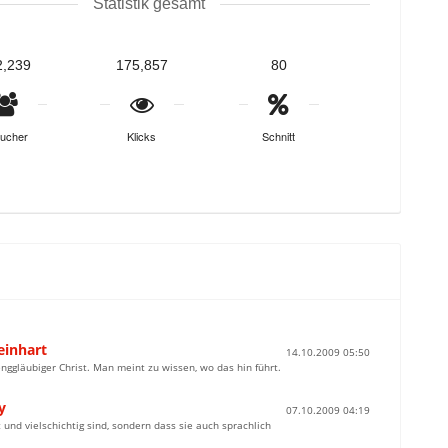
Statistik gesamt
2,239
175,857
80
ucher
Klicks
Schnitt
einhart
14.10.2009 05:50
enggläubiger Christ. Man meint zu wissen, wo das hin führt.
y
07.10.2009 04:19
 und vielschichtig sind, sondern dass sie auch sprachlich