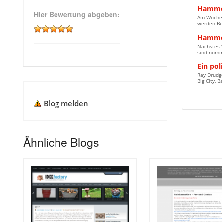
Hammet
Hier Bewertung abgeben:
Am Wochen
werden Büc
Hammet
Nächstes 
sind nomin
Ein pol
Ray Drudge
Big City, 
Blog melden
Ähnliche Blogs