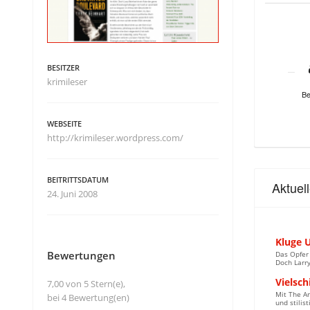
BESITZER
krimileser
Be
WEBSEITE
http://krimileser.wordpress.com/
BEITRITTSDATUM
Aktuel
24. Juni 2008
Kluge 
Bewertungen
Das Opfer 
Doch Larry
Vielsch
7,00 von 5 Stern(e),
Mit The An
bei 4 Bewertung(en)
und stilis