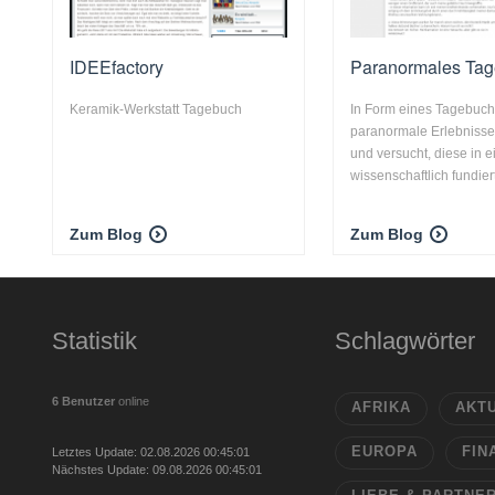
IDEEfactory
Paranormales Ta
Keramik-Werkstatt Tagebuch
In Form eines Tagebuc
paranormale Erlebnisse 
und versucht, diese in e
wissenschaftlich fundiert
Zum Blog
Zum Blog
Statistik
Schlagwörter
6 Benutzer
online
AFRIKA
AKT
EUROPA
FIN
Letztes Update: 02.08.2026 00:45:01
Nächstes Update: 09.08.2026 00:45:01