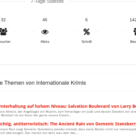
7-Tage Statistik
32
45
6
14
sucher
Klicks
Schnitt
Bes
le Themen von Internationale Krimis
Unterhaltung auf hohem Niveau: Salvation Boulevard von Larry B
ein Atheist, der Angeklagte ein Muslim, sein Verteidiger ein Jude und dessen Detektiv ein str
 Beinhart ist ein Autor der gerne unsere Erwart...
ichtig, antiterroristisch: The Ancient Rain von Domenic Stansberr
cient Rain zeigt Domenic Stansberry (wieder einmal), dass seine Bücher nicht nur interessant
tisch überzeugen. Das meiste von dem, was über des...