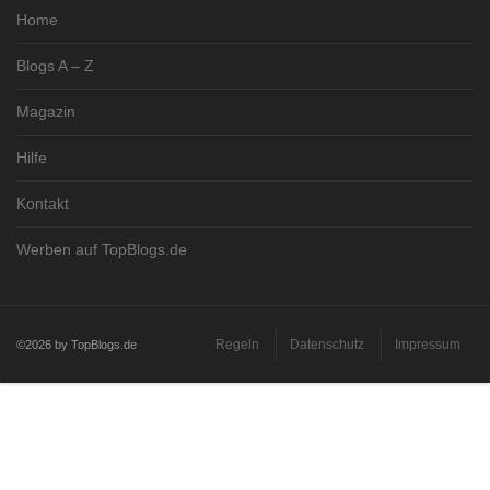
Home
Blogs A – Z
Magazin
Hilfe
Kontakt
Werben auf TopBlogs.de
Regeln
Datenschutz
Impressum
©2026 by TopBlogs.de