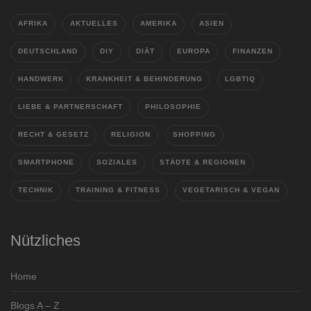
AFRIKA
AKTUELLES
AMERIKA
ASIEN
DEUTSCHLAND
DIY
DIÄT
EUROPA
FINANZEN
HANDWERK
KRANKHEIT & BEHINDERUNG
LGBTIQ
LIEBE & PARTNERSCHAFT
PHILOSOPHIE
RECHT & GESETZ
RELIGION
SHOPPING
SMARTPHONE
SOZIALES
STÄDTE & REGIONEN
TECHNIK
TRAINING & FITNESS
VEGETARISCH & VEGAN
Nützliches
Home
Blogs A – Z