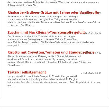
der unverwechselbare Duft reifer Himbeeren. Wer schon einmal an einem warmen
Julitag mit leicht roten Fin...
Rhabarber-Erdbeer-Grütze mit Sahne oder Vanillesoße
04.06.2026 13:28
Erdbeeren und Rhabarber passen nicht nur geschmacklich gut
zusammen sie können auch zur gleichen Zeit geerntet werden.
Mai und Juni sind die idealen Monate um diese leckere Rhabarber-Erdbeer-Grütze
zu kochen. Der Rhab...
Zucchini mit Hackfleisch-Tomatensoße gefüllt
25.12.2025 16:12
Der Sommer und damit die Zucchinizeit ist nun schon länger
vorbei und dieser Beitrag lag jetzt längere Zeit als Entwurf hier
rum. Zeit ihn fertig zu stellen. Die Zucchini-Saison war dieses Jahr wieder sehr
ertragreich...
Risotto mit Crevetten,Tomaten und Staudensellerie
28.09.2025 17:02
Risotto ist ein wunderbarer Einstieg in die kühlere Jahreszeit und
er wärmt schön auf nach einem kleinen Spziergang. Und eine
weiterer Vorteil, Risotto ist schnell zubereitet. Ich habe ein paar Blätter des
Stauidense...
Tzatziki selbstgemacht
31.08.2025 14:31
Haben wir wirklich noch kein Rezept für Tzatziki hier gepostet?
Ich wollte es zunächst nicht glauben, aber tatsächlich: Es gibt
keines hier. Zeit also, dieses Versäumnis nachzuholen. Tzatziki gehört nicht nur zu
griec...