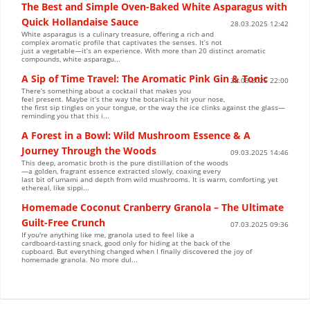
The Best and Simple Oven-Baked White Asparagus with
Quick Hollandaise Sauce
28.03.2025 12:42
White asparagus is a culinary treasure, offering a rich and
complex aromatic profile that captivates the senses. It’s not
just a vegetable—it’s an experience. With more than 20 distinct aromatic
compounds, white asparagu...
A Sip of Time Travel: The Aromatic Pink Gin & Tonic
22.03.2025 22:00
There’s something about a cocktail that makes you
feel present. Maybe it’s the way the botanicals hit your nose,
the first sip tingles on your tongue, or the way the ice clinks against the glass—
reminding you that this i...
A Forest in a Bowl: Wild Mushroom Essence & A
Journey Through the Woods
09.03.2025 14:46
This deep, aromatic broth is the pure distillation of the woods
—a golden, fragrant essence extracted slowly, coaxing every
last bit of umami and depth from wild mushrooms. It is warm, comforting, yet
ethereal, like sippi...
Homemade Coconut Cranberry Granola – The Ultimate
Guilt-Free Crunch
07.03.2025 09:36
If you're anything like me, granola used to feel like a
cardboard-tasting snack, good only for hiding at the back of the
cupboard. But everything changed when I finally discovered the joy of
homemade granola. No more dul...