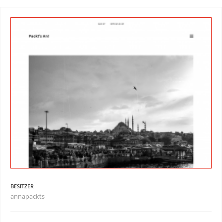
BESITZER
annapackts