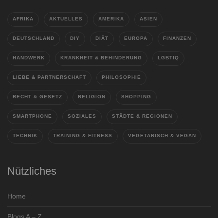
AFRIKA
AKTUELLES
AMERIKA
ASIEN
DEUTSCHLAND
DIY
DIÄT
EUROPA
FINANZEN
HANDWERK
KRANKHEIT & BEHINDERUNG
LGBTIQ
LIEBE & PARTNERSCHAFT
PHILOSOPHIE
RECHT & GESETZ
RELIGION
SHOPPING
SMARTPHONE
SOZIALES
STÄDTE & REGIONEN
TECHNIK
TRAINING & FITNESS
VEGETARISCH & VEGAN
Nützliches
Home
Blogs A – Z