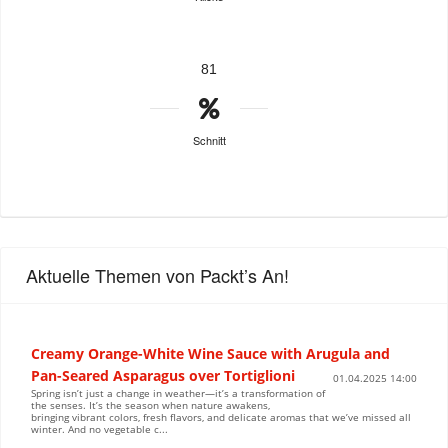
81
Schnitt
Aktuelle Themen von Packt’s An!
Creamy Orange-White Wine Sauce with Arugula and
Pan-Seared Asparagus over Tortiglioni
01.04.2025 14:00
Spring isn’t just a change in weather—it’s a transformation of
the senses. It’s the season when nature awakens,
bringing vibrant colors, fresh flavors, and delicate aromas that we’ve missed all
winter. And no vegetable c...