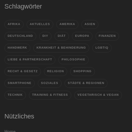
Schlagwörter
AFRIKA
AKTUELLES
AMERIKA
ASIEN
DEUTSCHLAND
DIY
DIÄT
EUROPA
FINANZEN
HANDWERK
KRANKHEIT & BEHINDERUNG
LGBTIQ
LIEBE & PARTNERSCHAFT
PHILOSOPHIE
RECHT & GESETZ
RELIGION
SHOPPING
SMARTPHONE
SOZIALES
STÄDTE & REGIONEN
TECHNIK
TRAINING & FITNESS
VEGETARISCH & VEGAN
Nützliches
Home