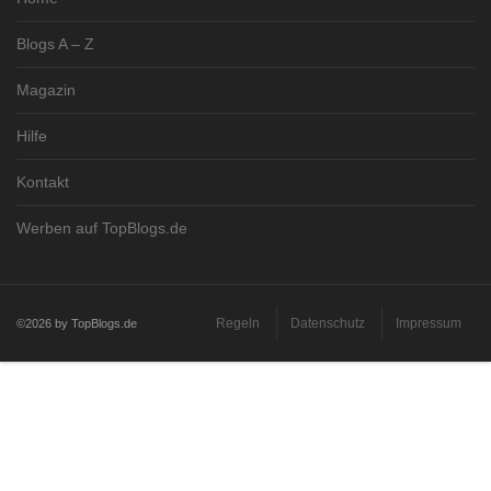
Blogs A – Z
Magazin
Hilfe
Kontakt
Werben auf TopBlogs.de
Regeln
Datenschutz
Impressum
©2026 by TopBlogs.de