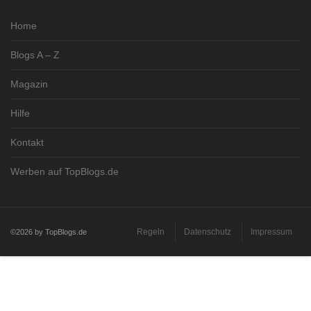
Home
Blogs A – Z
Magazin
Hilfe
Kontakt
Werben auf TopBlogs.de
Regeln
Datenschutz
Impressum
©2026 by TopBlogs.de