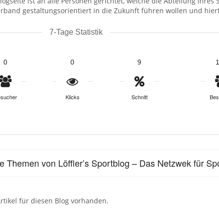
logseite ist an alle Personen gerichtet, welche die Abteilung ihres
rband gestaltungsorientiert in die Zukunft führen wollen und hi
7-Tage Statistik
0
0
9
sucher
Klicks
Schnitt
Bes
le Themen von Löffler’s Sportblog – Das Netzwek für S
rtikel für diesen Blog vorhanden.