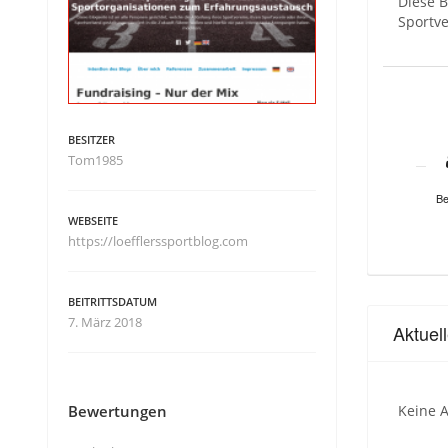
Diese B
Sportve
BESITZER
Tom1985
Be
WEBSEITE
https://loefflerssportblog.com
BEITRITTSDATUM
7. März 2018
Aktuel
Bewertungen
Keine A