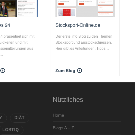
ws 24
Stocksport-Online.de
4 präsentiert sich mit
Der erste Info Blog zu den Themen
uigkeiten und mit
Stocksport und Eisstockschiessen.
essemitteilungen aus
Hier gibt es Anleitungen, Tipps ...
..
Zum Blog
Nützliches
Home
Y
DIÄT
Blogs A – Z
LGBTIQ