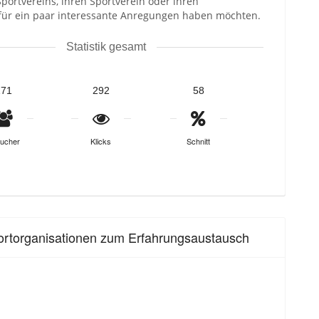
 Sportvereins, ihren Sportverein oder ihren
erfür ein paar interessante Anregungen haben möchten.
Statistik gesamt
171
292
58
ucher
Klicks
Schnitt
portorganisationen zum Erfahrungsaustausch