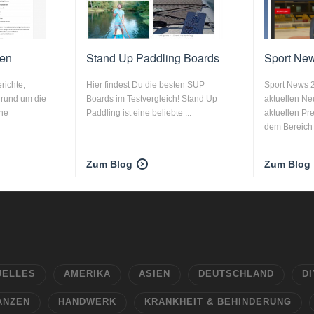
gen
Stand Up Paddling Boards
Sport Ne
richte,
Hier findest Du die besten SUP
Sport News 2
 rund um die
Boards im Testvergleich! Stand Up
aktuellen Ne
ene
Paddling ist eine beliebte ...
aktuellen Pr
dem Bereich .
Zum Blog
Zum Blog
UELLES
AMERIKA
ASIEN
DEUTSCHLAND
DI
ANZEN
HANDWERK
KRANKHEIT & BEHINDERUNG