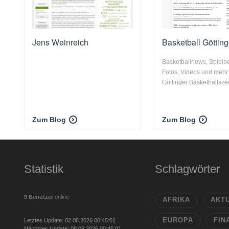
Jens Weinreich
Basketball Göttin
Basketballnews, Spielbe
Fotos, Videos und mehr
Göttinger Basketballsz
Zum Blog
Zum Blog
Statistik
Schlagwörter
9 Benutzer
online
AFRIKA
AKT
EUROPA
FIN
Letztes Update: 02.08.2026 00:45:01
Nächstes Update: 09.08.2026 00:45:01