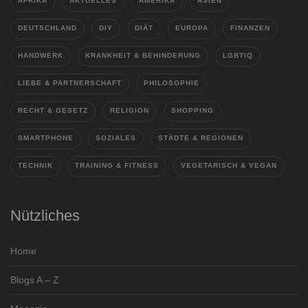
AFRIKA
AKTUELLES
AMERIKA
ASIEN
DEUTSCHLAND
DIY
DIÄT
EUROPA
FINANZEN
HANDWERK
KRANKHEIT & BEHINDERUNG
LGBTIQ
LIEBE & PARTNERSCHAFT
PHILOSOPHIE
RECHT & GESETZ
RELIGION
SHOPPING
SMARTPHONE
SOZIALES
STÄDTE & REGIONEN
TECHNIK
TRAINING & FITNESS
VEGETARISCH & VEGAN
Nützliches
Home
Blogs A – Z