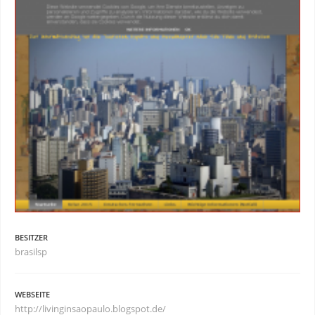
BESITZER
brasilsp
WEBSEITE
http://livinginsaopaulo.blogspot.de/