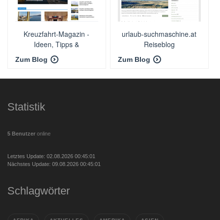
Kreuzfahrt-Magazin -
urlaub-suchmaschine.at
Ideen, Tipps &
Reiseblog
Impressionen rund um
Zum Blog
Zum Blog
Kreuzfahrten
Statistik
5 Benutzer
online
Letztes Update: 02.08.2026 00:45:01
Nächstes Update: 09.08.2026 00:45:01
Schlagwörter