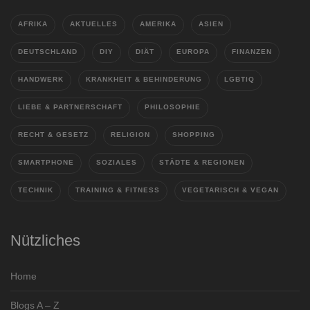
AFRIKA
AKTUELLES
AMERIKA
ASIEN
DEUTSCHLAND
DIY
DIÄT
EUROPA
FINANZEN
HANDWERK
KRANKHEIT & BEHINDERUNG
LGBTIQ
LIEBE & PARTNERSCHAFT
PHILOSOPHIE
RECHT & GESETZ
RELIGION
SHOPPING
SMARTPHONE
SOZIALES
STÄDTE & REGIONEN
TECHNIK
TRAINING & FITNESS
VEGETARISCH & VEGAN
Nützliches
Home
Blogs A – Z