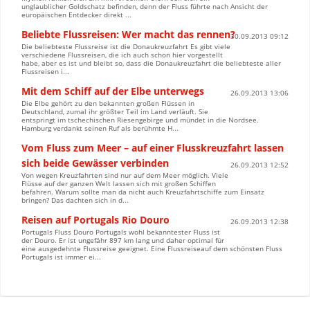
unglaublicher Goldschatz befinden, denn der Fluss führte nach Ansicht der
europäischen Entdecker direkt ...
Beliebte Flussreisen: Wer macht das rennen?
30.09.2013 09:12
Die beliebteste Flussreise ist die Donaukreuzfahrt Es gibt viele
verschiedene Flussreisen, die ich auch schon hier vorgestellt
habe, aber es ist und bleibt so, dass die Donaukreuzfahrt die beliebteste aller
Flussreisen i...
Mit dem Schiff auf der Elbe unterwegs
26.09.2013 13:06
Die Elbe gehört zu den bekannten großen Flüssen in
Deutschland, zumal ihr größter Teil im Land verläuft. Sie
entspringt im tschechischen Riesengebirge und mündet in die Nordsee.
Hamburg verdankt seinen Ruf als berühmte H...
Vom Fluss zum Meer – auf einer Flusskreuzfahrt lassen
sich beide Gewässer verbinden
26.09.2013 12:52
Von wegen Kreuzfahrten sind nur auf dem Meer möglich. Viele
Flüsse auf der ganzen Welt lassen sich mit großen Schiffen
befahren. Warum sollte man da nicht auch Kreuzfahrtschiffe zum Einsatz
bringen? Das dachten sich in d...
Reisen auf Portugals Rio Douro
26.09.2013 12:38
Portugals Fluss Douro Portugals wohl bekanntester Fluss ist
der Douro. Er ist ungefähr 897 km lang und daher optimal für
eine ausgedehnte Flussreise geeignet. Eine Flussreiseauf dem schönsten Fluss
Portugals ist immer ei...