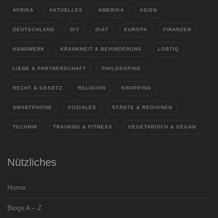
AFRIKA
AKTUELLES
AMERIKA
ASIEN
DEUTSCHLAND
DIY
DIÄT
EUROPA
FINANZEN
HANDWERK
KRANKHEIT & BEHINDERUNG
LGBTIQ
LIEBE & PARTNERSCHAFT
PHILOSOPHIE
RECHT & GESETZ
RELIGION
SHOPPING
SMARTPHONE
SOZIALES
STÄDTE & REGIONEN
TECHNIK
TRAINING & FITNESS
VEGETARISCH & VEGAN
Nützliches
Home
Blogs A – Z