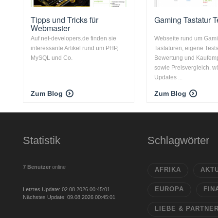
Tipps und Tricks für
Gaming Tastatur T
Webmaster
Auf net-developers.de finden sie
Webseite rund um Gam
interessante Artikel rund um PHP,
Tastaturen, eigene Tests
MySQL und Co.
Bewertung und Kaufem
sowie Preisvergleich. w
Updates ...
Zum Blog
Zum Blog
Statistik
Schlagwörter
7 Benutzer
online
AFRIKA
AKT
EUROPA
FIN
Letztes Update: 02.08.2026 00:45:01
Nächstes Update: 09.08.2026 00:45:01
LIEBE & PARTNE