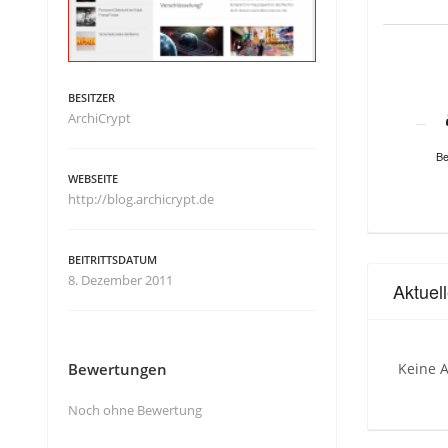
BESITZER
ArchiCrypt
Be
WEBSEITE
http://blog.archicrypt.de
BEITRITTSDATUM
8. Dezember 2011
Aktuel
Bewertungen
Keine A
Noch ohne Bewertung