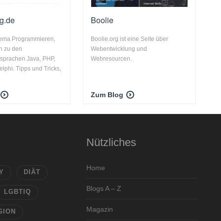
g.de
Boolie
ema Programmieren,
Boolie.org ist eine Seite über
h zu den
Webentwicklung und
sprachen Java, PHP,
Webresourcen.
elphi. Tipps und Tricks,
Zum Blog
Nützliches
Home
Y
DIÄT
Blogs A – Z
LGBTIQ
Magazin
GION