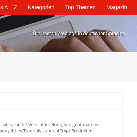
s A – Z
Kategorien
Top Themen
Magazin
Die besten Weblogs in deutscher Sprache
 wie arbeitet Verschlüsselung, wie geht man mit
us gibt es Tutorials zu ArchiCrypt Produkten.