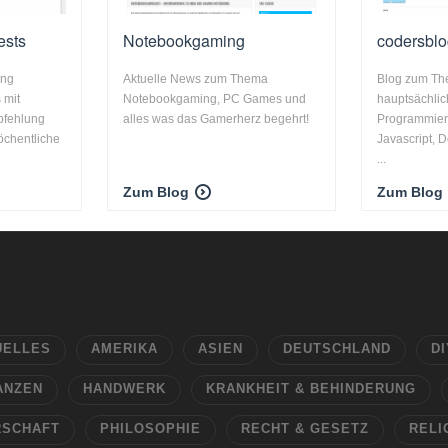
ests
Notebookgaming
codersblo
ing
Aktuelle News zum Thema
Blog zum Th
 mit
Notebookgaming, PC Games und
hauptsächlic
pfehlung
alles was das Gamerherz begehrt!
Programmier
öchentliche
Javascript, D
...
Zum Blog
Zum Blog
UELLES
AMERIKA
ASIEN
DEUTSCHLAND
DI
ANZEN
HANDWERK
KRANKHEIT & BEHINDERUNG
RSCHAFT
PHILOSOPHIE
RECHT & GESETZ
RELI