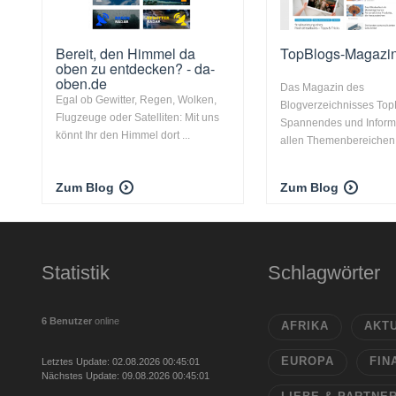
Bereit, den Himmel da
TopBlogs-Magazi
oben zu entdecken? - da-
oben.de
Das Magazin des
Egal ob Gewitter, Regen, Wolken,
Blogverzeichnisses Top
Flugzeuge oder Satelliten: Mit uns
Spannendes und Inform
könnt Ihr den Himmel dort ...
allen Themenbereichen
Zum Blog
Zum Blog
Statistik
Schlagwörter
6 Benutzer
online
AFRIKA
AKT
EUROPA
FIN
Letztes Update: 02.08.2026 00:45:01
Nächstes Update: 09.08.2026 00:45:01