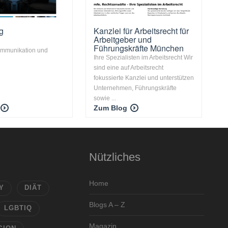
g
Kanzlei für Arbeitsrecht für
Arbeitgeber und
Führungskräfte München
ommunikation und
Ihre Spezialisten im Arbeitsrecht Wir
sind eine auf Arbeitsrecht
fokussierte Kanzlei und unterstützen
Unternehmen, Führungskräfte
sowie ...
Zum Blog
Nützliches
Home
Y
DIÄT
Blogs A – Z
LGBTIQ
Magazin