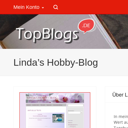
Mein Konto
Linda’s Hobby-Blog
Über L
In mein
Wert a
Tagebu