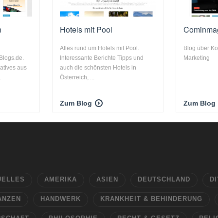
n
Hotels mit Pool
Cominma
Alles rund um Hotels mit Pool.
Blog über K
Blogs.de.
Interessante Berichte Tipps und
Marketing
atives aus
auch die schönsten Hotels in
.
Österreich, ...
Zum Blog
Zum Blog
UELLES
AMERIKA
ASIEN
DEUTSCHLAND
DI
ANZEN
HANDWERK
KRANKHEIT & BEHINDERUNG