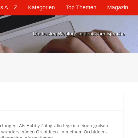
s A – Z
Kategorien
Top Themen
Magazin
Die besten Weblogs in deutscher Sprache
rtungen. Als Hobby-Fotografin lege ich einen großen
die wunderschönen Orchideen. In meinem Orchideen-
allgemeine Informationen