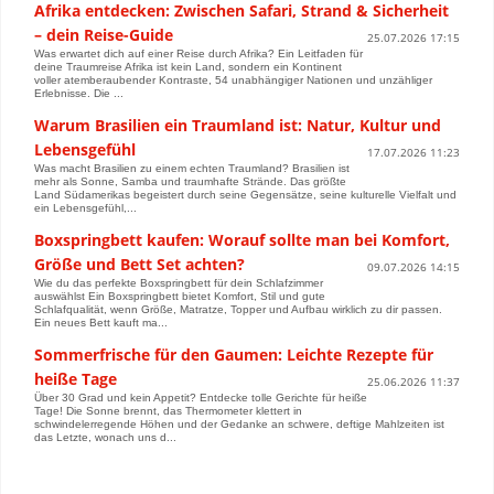
Afrika entdecken: Zwischen Safari, Strand & Sicherheit
– dein Reise-Guide
25.07.2026 17:15
Was erwartet dich auf einer Reise durch Afrika? Ein Leitfaden für
deine Traumreise Afrika ist kein Land, sondern ein Kontinent
voller atemberaubender Kontraste, 54 unabhängiger Nationen und unzähliger
Erlebnisse. Die ...
Warum Brasilien ein Traumland ist: Natur, Kultur und
Lebensgefühl
17.07.2026 11:23
Was macht Brasilien zu einem echten Traumland? Brasilien ist
mehr als Sonne, Samba und traumhafte Strände. Das größte
Land Südamerikas begeistert durch seine Gegensätze, seine kulturelle Vielfalt und
ein Lebensgefühl,...
Boxspringbett kaufen: Worauf sollte man bei Komfort,
Größe und Bett Set achten?
09.07.2026 14:15
Wie du das perfekte Boxspringbett für dein Schlafzimmer
auswählst Ein Boxspringbett bietet Komfort, Stil und gute
Schlafqualität, wenn Größe, Matratze, Topper und Aufbau wirklich zu dir passen.
Ein neues Bett kauft ma...
Sommerfrische für den Gaumen: Leichte Rezepte für
heiße Tage
25.06.2026 11:37
Über 30 Grad und kein Appetit? Entdecke tolle Gerichte für heiße
Tage! Die Sonne brennt, das Thermometer klettert in
schwindelerregende Höhen und der Gedanke an schwere, deftige Mahlzeiten ist
das Letzte, wonach uns d...