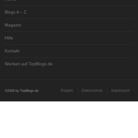
Blogs A – Z
Magazin
Hilfe
Kontakt
Werben auf TopBlogs.de
Regeln
Datenschutz
Impressum
©2026 by TopBlogs.de