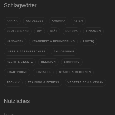
Schlagwörter
AFRIKA
AKTUELLES
AMERIKA
ASIEN
DEUTSCHLAND
DIY
DIÄT
EUROPA
FINANZEN
HANDWERK
KRANKHEIT & BEHINDERUNG
LGBTIQ
LIEBE & PARTNERSCHAFT
PHILOSOPHIE
RECHT & GESETZ
RELIGION
SHOPPING
SMARTPHONE
SOZIALES
STÄDTE & REGIONEN
TECHNIK
TRAINING & FITNESS
VEGETARISCH & VEGAN
Nützliches
Home