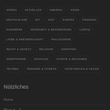
AFRIKA
AKTUELLES
AMERIKA
ASIEN
DEUTSCHLAND
DIY
DIÄT
EUROPA
FINANZEN
HANDWERK
KRANKHEIT & BEHINDERUNG
LGBTIQ
LIEBE & PARTNERSCHAFT
PHILOSOPHIE
RECHT & GESETZ
RELIGION
SHOPPING
SMARTPHONE
SOZIALES
STÄDTE & REGIONEN
TECHNIK
TRAINING & FITNESS
VEGETARISCH & VEGAN
Nützliches
Home
Blogs A – Z