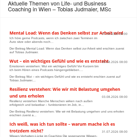
Aktuelle Themen von Life- und Business
Coaching in Wien – Tobias Judmaier, MSc
Mental Load: Wenn das Denken selbst zur Arbeit wird
07.08.2026 08:00
Ich höre gerne Podcasts, wenn ich zwischen zwei Terminen im
Auto sitze oder abends noch…
Der Beitrag Mental Load: Wenn das Denken selbst zur Arbeit wird erschien zuerst
auf Tobias Judmaier.
Wut – ein wichtiges Gefühl und wie es entsteht
05.08.2026 08:00
Emotionen verstehen: Wut ein wichtiges Gefühl Vor Kurzem bin
ich beim Hören eines Podcasts hängengeblieben.…
Der Beitrag Wut – ein wichtiges Gefühl und wie es entsteht erschien zuerst auf
Tobias Judmaier....
Resilienz verstehen: Wie wir mit Belastung umgehen
und uns erholen
03.08.2026 08:00
Resilienz verstehen Manche Menschen wirken nach außen
erfolgreich und belastbar – funktionieren im Job, in…
Der Beitrag Resilienz verstehen: Wie wir mit Belastung umgehen und uns erholen
erschien zuerst a...
Ich weiß, was ich tun sollte – warum mache ich es
trotzdem nicht?
31.07.2026 08:00
Wissen-Verhalten-Lücke im Coaching Die sogenannte Wissen-