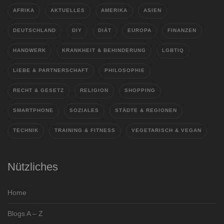
AFRIKA
AKTUELLES
AMERIKA
ASIEN
DEUTSCHLAND
DIY
DIÄT
EUROPA
FINANZEN
HANDWERK
KRANKHEIT & BEHINDERUNG
LGBTIQ
LIEBE & PARTNERSCHAFT
PHILOSOPHIE
RECHT & GESETZ
RELIGION
SHOPPING
SMARTPHONE
SOZIALES
STÄDTE & REGIONEN
TECHNIK
TRAINING & FITNESS
VEGETARISCH & VEGAN
Nützliches
Home
Blogs A – Z