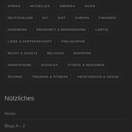
AFRIKA
AKTUELLES
AMERIKA
ASIEN
DEUTSCHLAND
DIY
DIÄT
EUROPA
FINANZEN
HANDWERK
KRANKHEIT & BEHINDERUNG
LGBTIQ
LIEBE & PARTNERSCHAFT
PHILOSOPHIE
RECHT & GESETZ
RELIGION
SHOPPING
SMARTPHONE
SOZIALES
STÄDTE & REGIONEN
TECHNIK
TRAINING & FITNESS
VEGETARISCH & VEGAN
Nützliches
Home
Blogs A – Z