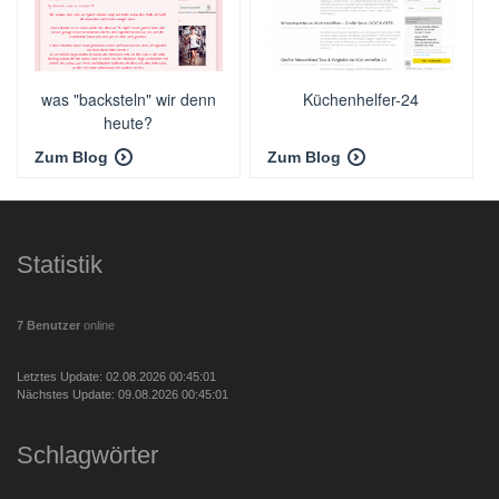
was "backsteln" wir denn
Küchenhelfer-24
heute?
Zum Blog
Zum Blog
Statistik
7 Benutzer
online
Letztes Update: 02.08.2026 00:45:01
Nächstes Update: 09.08.2026 00:45:01
Schlagwörter