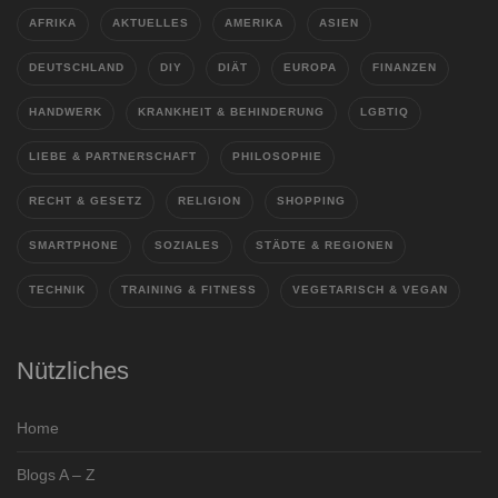
AFRIKA
AKTUELLES
AMERIKA
ASIEN
DEUTSCHLAND
DIY
DIÄT
EUROPA
FINANZEN
HANDWERK
KRANKHEIT & BEHINDERUNG
LGBTIQ
LIEBE & PARTNERSCHAFT
PHILOSOPHIE
RECHT & GESETZ
RELIGION
SHOPPING
SMARTPHONE
SOZIALES
STÄDTE & REGIONEN
TECHNIK
TRAINING & FITNESS
VEGETARISCH & VEGAN
Nützliches
Home
Blogs A – Z