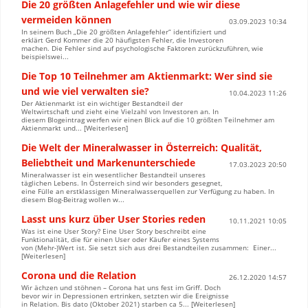
Die 20 größten Anlagefehler und wie wir diese
vermeiden können
03.09.2023 10:34
In seinem Buch „Die 20 größten Anlagefehler“ identifiziert und
erklärt Gerd Kommer die 20 häufigsten Fehler, die Investoren
machen. Die Fehler sind auf psychologische Faktoren zurückzuführen, wie
beispielswei...
Die Top 10 Teilnehmer am Aktienmarkt: Wer sind sie
und wie viel verwalten sie?
10.04.2023 11:26
Der Aktienmarkt ist ein wichtiger Bestandteil der
Weltwirtschaft und zieht eine Vielzahl von Investoren an. In
diesem Blogeintrag werfen wir einen Blick auf die 10 größten Teilnehmer am
Aktienmarkt und... [Weiterlesen]
Die Welt der Mineralwasser in Österreich: Qualität,
Beliebtheit und Markenunterschiede
17.03.2023 20:50
Mineralwasser ist ein wesentlicher Bestandteil unseres
täglichen Lebens. In Österreich sind wir besonders gesegnet,
eine Fülle an erstklassigen Mineralwasserquellen zur Verfügung zu haben. In
diesem Blog-Beitrag wollen w...
Lasst uns kurz über User Stories reden
10.11.2021 10:05
Was ist eine User Story? Eine User Story beschreibt eine
Funktionalität, die für einen User oder Käufer eines Systems
von (Mehr-)Wert ist. Sie setzt sich aus drei Bestandteilen zusammen: Einer...
[Weiterlesen]
Corona und die Relation
26.12.2020 14:57
Wir ächzen und stöhnen – Corona hat uns fest im Griff. Doch
bevor wir in Depressionen ertrinken, setzten wir die Ereignisse
in Relation. Bis dato (Oktober 2021) starben ca 5... [Weiterlesen]