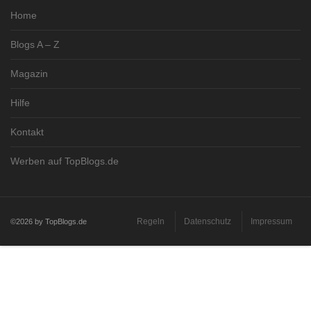
Home
Blogs A – Z
Magazin
Hilfe
Kontakt
Werben auf TopBlogs.de
Regeln
Datenschutz
Impressum
©2026 by TopBlogs.de