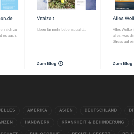
men.de
Vitalzeit
Alles Wol
len sich zu
Ideen für mehr Lebensqualität
Alles Wolke i
nd es auch.
alles, was di
Stress auf ei
Zum Blog
Zum Blog
UELLES
AMERIKA
ASIEN
DEUTSCHLAND
DI
ANZEN
HANDWERK
KRANKHEIT & BEHINDERUNG