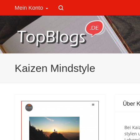
Mein Konto
Kaizen Mindstyle
Über K
Bei Kai
stylen 
Lebens