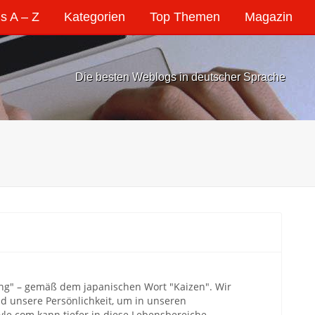
s A – Z
Kategorien
Top Themen
Magazin
Die besten Weblogs in deutscher Sprache
ung" – gemäß dem japanischen Wort "Kaizen". Wir
d unsere Persönlichkeit, um in unseren
e.com kann tiefer in diese Lebensbereiche