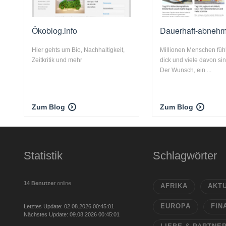
Ökoblog.info
Dauerhaft-abneh
Hier gehts um Bio, Nachhaltigkeit,
Millionen Menschen füh
Zeitkritik und mehr
dick und viele davon si
Der Wunsch, ein ...
Zum Blog
Zum Blog
Statistik
Schlagwörter
14 Benutzer
online
AFRIKA
AKT
EUROPA
FIN
Letztes Update: 02.08.2026 00:45:01
Nächstes Update: 09.08.2026 00:45:01