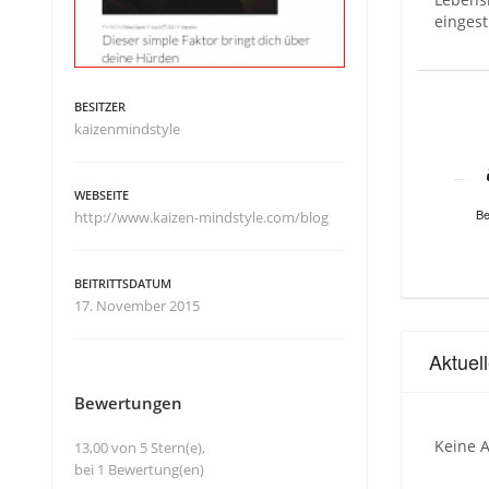
einges
BESITZER
kaizenmindstyle
WEBSEITE
Be
http://www.kaizen-mindstyle.com/blog
BEITRITTSDATUM
17. November 2015
Aktuel
Bewertungen
Keine A
13,00 von 5 Stern(e),
bei 1 Bewertung(en)