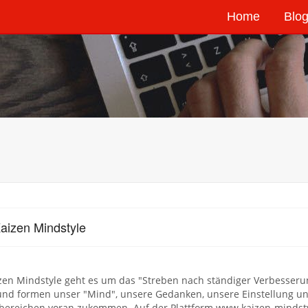
Home
Blog
aizen Mindstyle
zen Mindstyle geht es um das "Streben nach ständiger Verbesser
und formen unser "Mind", unsere Gedanken, unsere Einstellung un
bereichen voran zukommen. Auf der Plattform www.kaizen-mindstyl