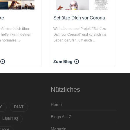
ke
Schütze Dich vor Corona
nformiert dich über
Wir haben unser Projekt "Schütze
r helfen kann deinen
Dich vor Corona!" erst kürzlich ins
n normales ...
Leben gerufen, um euch ...
Zum Blog
Nützliches
Home
Y
DIÄT
Blogs A – Z
LGBTIQ
Magazin