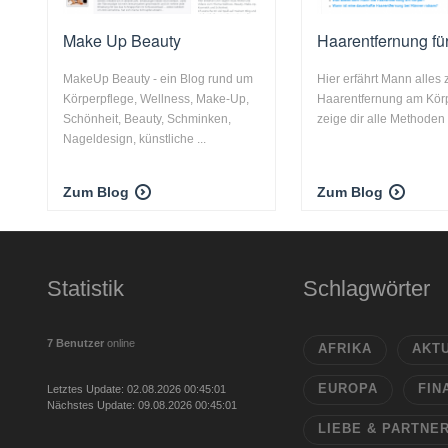
Make Up Beauty
Haarentfernung fü
MakeUp Beauty - ein Blog rund um
Hier erfährt Mann alle
Körperpflege, Wellness, Make-Up,
Haarentfernung am Körp
Schönheit, Beauty, Schminken,
zeige dir alle Methoden d
Nageldesign, künstliche ...
Zum Blog
Zum Blog
Statistik
Schlagwörter
7 Benutzer
online
AFRIKA
AKT
EUROPA
FIN
Letztes Update: 02.08.2026 00:45:01
Nächstes Update: 09.08.2026 00:45:01
LIEBE & PARTNE