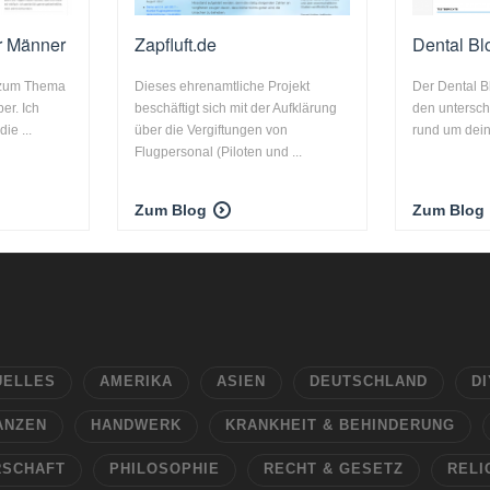
r Männer
Zapfluft.de
Dental Bl
s zum Thema
Dieses ehrenamtliche Projekt
Der Dental Bl
er. Ich
beschäftigt sich mit der Aufklärung
den untersc
ie ...
über die Vergiftungen von
rund um dein
Flugpersonal (Piloten und ...
Zum Blog
Zum Blog
UELLES
AMERIKA
ASIEN
DEUTSCHLAND
DI
ANZEN
HANDWERK
KRANKHEIT & BEHINDERUNG
RSCHAFT
PHILOSOPHIE
RECHT & GESETZ
RELI