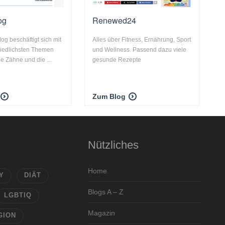
og
Renewed24
og beschäftigt sich mit
Alles über Fitness, Ernährung, Sport
hiedlichsten Themen
und Wellness. Passend dazu viele
e Zähne und die ...
gesunde Rezepte
Zum Blog
Nützliches
Home
Y
DIÄT
Blogs A – Z
LGBTIQ
Magazin
GION