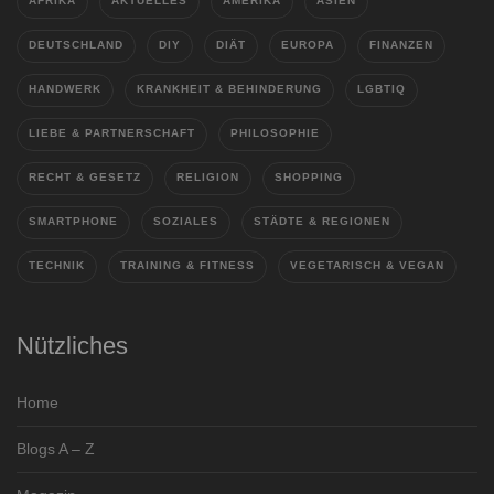
AFRIKA
AKTUELLES
AMERIKA
ASIEN
DEUTSCHLAND
DIY
DIÄT
EUROPA
FINANZEN
HANDWERK
KRANKHEIT & BEHINDERUNG
LGBTIQ
LIEBE & PARTNERSCHAFT
PHILOSOPHIE
RECHT & GESETZ
RELIGION
SHOPPING
SMARTPHONE
SOZIALES
STÄDTE & REGIONEN
TECHNIK
TRAINING & FITNESS
VEGETARISCH & VEGAN
Nützliches
Home
Blogs A – Z