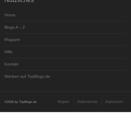
Home
Blogs A – Z
Magazin
Hilfe
Kontakt
Werben auf TopBlogs.de
Regeln
Datenschutz
Impressum
©2026 by TopBlogs.de