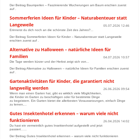
Der Beitrag Baumperlen – Faszinierende Wucherungen am Baum erschien zuerst
auf .
Sommerferien Ideen für Kinder – Naturabenteuer statt
Langeweile
05.07.2026 12:46
Erinnerst du dich noch an die schönste Zeit des Jahres?...
Der Beitrag Sommerferien Ideen für Kinder – Naturabenteuer statt Langeweile
erschien zuerst auf .
Alternative zu Halloween – natürliche Ideen für
Familien
04.07.2026 10:57
Die Tage werden kürzer und der Herbst zeigt sich von...
Der Beitrag Alternative zu Halloween – natürliche Ideen für Familien erschien zuerst
auf .
Gartenaktivitäten für Kinder, die garantiert nicht
langweilig werden
26.06.2026 09:54
Wenn man einen Garten hat, gibt es wirklich viele Möglichkeiten,
die Kinder im Garten zu beschäftigen oder für bestimmte Dinge
zu begeistern. Ein Garten bietet die allerbesten Voraussetzungen, einfach Dinge
zu lernen,...
Gutes Insektenhotel erkennen – warum viele nicht
funktionieren
26.04.2026 14:02
Du hast ein vermeintlich gutes Insektenhotel aufgestellt und jetzt
passiert…...
Der Beitrag Gutes Insektenhotel erkennen – warum viele nicht funktionieren