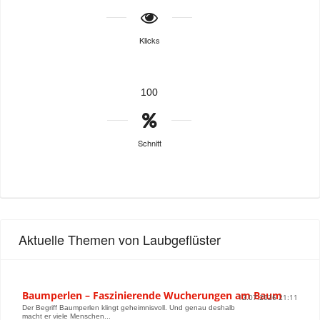
Klicks
100
Schnitt
Aktuelle Themen von Laubgeflüster
Baumperlen – Faszinierende Wucherungen am Baum
12.07.2026 21:11
Der Begriff Baumperlen klingt geheimnisvoll. Und genau deshalb
macht er viele Menschen...