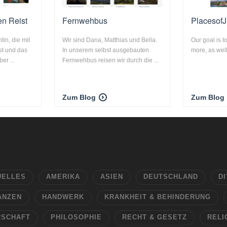
en Reist
Fernwehbus
Placesof
in, die mit
Wir sind Dana, Matthias und Bella.
Our goal is to
ist und das
In unserem selbst ausgebauten
more, as well
er ...
Fernwehbus reisen wir durch die ...
Zum Blog
Zum Blog
UELLES
AMERIKA
ASIEN
DEUTSCHLAND
DI
ANZEN
HANDWERK
KRANKHEIT & BEHINDERUNG
RSCHAFT
PHILOSOPHIE
RECHT & GESETZ
RELI