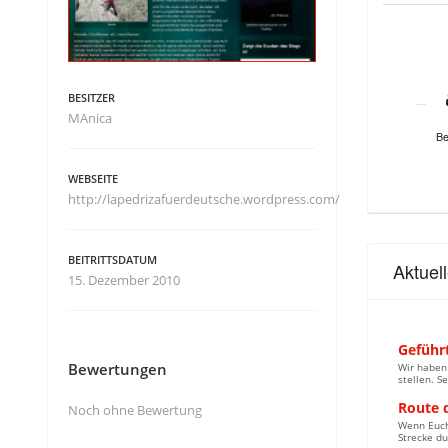
BESITZER
MAnica
Be
WEBSEITE
http://lapedrizafuerdeutsche.wordpress.com/
BEITRITTSDATUM
Aktuel
15. Dezember 2010
Geführ
Bewertungen
Wir haben
stellen. S
Route d
Noch ohne Bewertung
Wenn Euch 
Strecke du