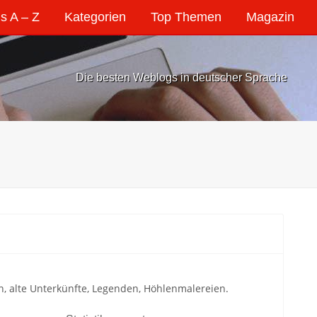
s A – Z
Kategorien
Top Themen
Magazin
Die besten Weblogs in deutscher Sprache
n, alte Unterkünfte, Legenden, Höhlenmalereien.