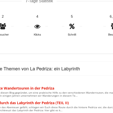
7-Tage Statistik
2
4
5
6
sucher
Klicks
Schnitt
Bes
le Themen von La Pedriza: ein Labyrinth
te Wandertouren in der Pedriza
 diesen Blog gegründet, um eine praktische Hilfe zu den verschiedenen Wanderrouten, die ma
eit einigen Jahren unternehmen wir Wanderungen in diesem Te...
urch das Labyrinth der Pedriza (TEIL II)
das Abenteuer gefällt, schlagen wir Euch diese Route durch die hintere Pedriza vor, die dur
rchkreuzt das Labyrinth der Pedriza: hier gibt es k...