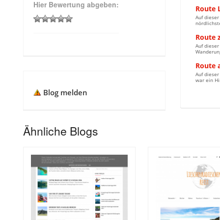
Hier Bewertung abgeben:
Route L
Auf dieser
nördlichst
Route 
Auf diese
Wanderung
Route 
Auf diese
war ein Hi
Blog melden
Ähnliche Blogs