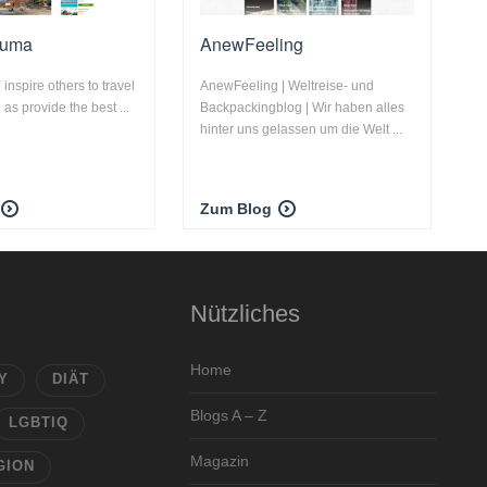
Juma
AnewFeeling
 inspire others to travel
AnewFeeling | Weltreise- und
 as provide the best ...
Backpackingblog | Wir haben alles
hinter uns gelassen um die Welt ...
Zum Blog
Nützliches
Home
Y
DIÄT
Blogs A – Z
LGBTIQ
Magazin
GION