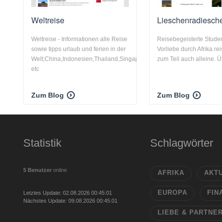
Weltreise
Lieschenradiesch
Weltreise - Informationen alle Reise
Reisebegeisterte Student
sowie tipps urlaub und ferien in der
Vorliebe durch Afrika re
Welt;China,Indonesien,Thailand,Singapur,Hongkong,Indien,Südkorea
zum Teil auch alleine. Üb
etc
Zum Blog
Zum Blog
Statistik
Schlagwörter
5 Benutzer
online
AFRIKA
AKT
EUROPA
FIN
Letztes Update: 02.08.2026 00:45:01
Nächstes Update: 09.08.2026 00:45:01
LIEBE & PARTNE