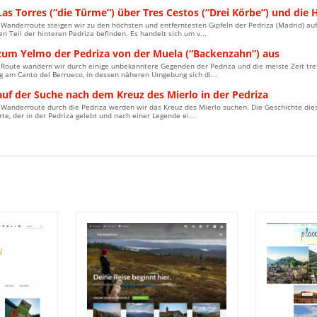
as Torres (“die Türme”) über Tres Cestos (“Drei Körbe”) und die 
 Wanderroute steigen wir zu den höchsten und entferntesten Gipfeln der Pedriza (Madrid) auf,
en Teil der hinteren Pedriza befinden. Es handelt sich um v...
zum Yelmo der Pedriza von der Muela (“Backenzahn”) aus
r Route wandern wir durch einige unbekanntere Gegenden der Pedriza und die meiste Zeit tre
 am Canto del Berrueco, in dessen näheren Umgebung sich di...
auf der Suche nach dem Kreuz des Mierlo in der Pedriza
r Wanderroute durch die Pedriza werden wir das Kreuz des Mierlo suchen. Die Geschichte di
rte, der in der Pedriza gelebt und nach einer Legende ei...