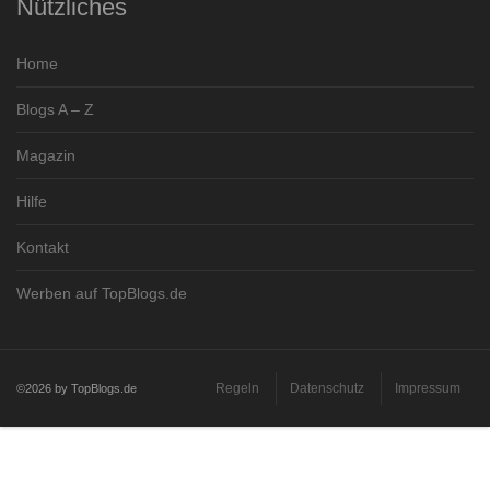
Nützliches
Home
Blogs A – Z
Magazin
Hilfe
Kontakt
Werben auf TopBlogs.de
Regeln
Datenschutz
Impressum
©2026 by TopBlogs.de